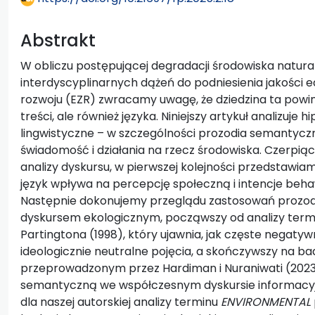
Abstrakt
W obliczu postępującej degradacji środowiska natur
interdyscyplinarnych dążeń do podniesienia jakości
rozwoju (EZR) zwracamy uwagę, że dziedzina ta pow
treści, ale również języka. Niniejszy artykuł analizuje 
lingwistyczne – w szczególności prozodia semantycz
świadomość i działania na rzecz środowiska. Czerpią
analizy dyskursu, w pierwszej kolejności przedstawi
język wpływa na percepcję społeczną i intencje beha
Następnie dokonujemy przeglądu zastosowań prozod
dyskursem ekologicznym, począwszy od analizy ter
Partingtona (1998), który ujawnia, jak częste nega
ideologicznie neutralne pojęcia, a skończywszy na b
przeprowadzonym przez Hardiman i Nuraniwati (2023)
semantyczną we współczesnym dyskursie informacyj
dla naszej autorskiej analizy terminu
ENVIRONMENTAL