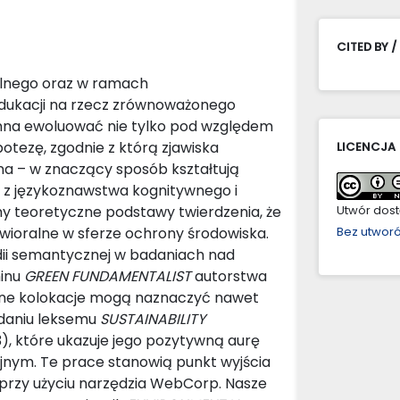
CITED BY /
alnego oraz w ramach
 edukacji na rzecz zrównoważonego
inna ewoluować nie tylko pod względem
hipotezę, zgodnie z którą zjawiska
LICENCJA
na – w znaczący sposób kształtują
c z językoznawstwa kognitywnego i
amy teoretyczne podstawy twierdzenia, że
Utwór dostę
wioralne w sferze ochrony środowiska.
Bez utwor
ii semantycznej w badaniach nad
minu
GREEN FUNDAMENTALIST
autorstwa
tywne kolokacje mogą naznaczyć nawet
adaniu leksemu
SUSTAINABILITY
, które ukazuje jego pozytywną aurę
nym. Te prace stanowią punkt wyjścia
przy użyciu narzędzia WebCorp. Nasze