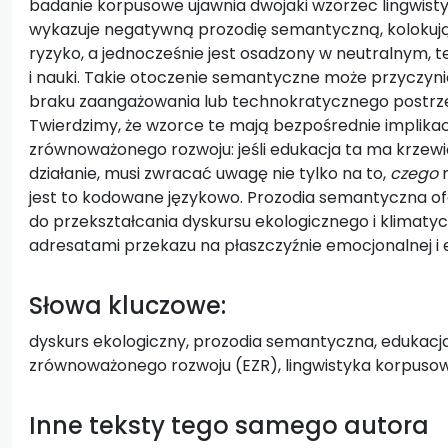
badanie korpusowe ujawnia dwojaki wzorzec lingwist
wykazuje negatywną prozodię semantyczną, kolokują
ryzyko, a jednocześnie jest osadzony w neutralnym,
i nauki. Takie otoczenie semantyczne może przyczyn
braku zaangażowania lub technokratycznego postrze
Twierdzimy, że wzorce te mają bezpośrednie implikacj
zrównoważonego rozwoju: jeśli edukacja ta ma krzewić
działanie, musi zwracać uwagę nie tylko na to,
czego
n
jest to kodowane językowo. Prozodia semantyczna o
do przekształcania dyskursu ekologicznego i klimaty
adresatami przekazu na płaszczyźnie emocjonalnej i 
Słowa kluczowe:
dyskurs ekologiczny, prozodia semantyczna, edukacja
zrównoważonego rozwoju (EZR), lingwistyka korpuso
Inne teksty tego samego autora