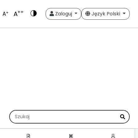
++
A
+
A
Zaloguj
Język Polski