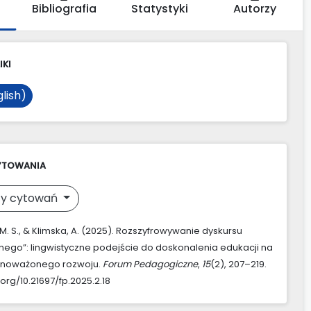
Bibliografia
Statystyki
Autorzy
IKI
lish)
YTOWANIA
y cytowań
 M. S., & Klimska, A. (2025). Rozszyfrowywanie dyskursu
nego”: lingwistyczne podejście do doskonalenia edukacji na
wnoważonego rozwoju.
Forum Pedagogiczne
,
15
(2), 207–219.
.org/10.21697/fp.2025.2.18