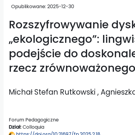
Opublikowane:
2025-12-30
Rozszyfrowywanie dys
„ekologicznego”: lingw
podejście do doskonal
rzecz zrównoważonego
Michał Stefan Rutkowski
, Agnieszk
Forum Pedagogiczne
Dział:
Colloquia
https://doi.org/10.21697/fp.2025.2.18