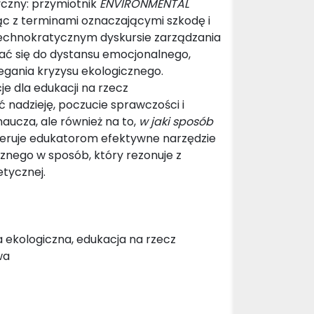
yczny: przymiotnik
ENVIRONMENTAL
c z terminami oznaczającymi szkodę i
 technokratycznym dyskursie zarządzania
iać się do dystansu emocjonalnego,
gania kryzysu ekologicznego.
e dla edukacji na rzecz
 nadzieję, poczucie sprawczości i
aucza, ale również na to,
w jaki sposób
feruje edukatorom efektywne narzędzie
cznego w sposób, który rezonuje z
etycznej.
 ekologiczna, edukacja na rzecz
wa