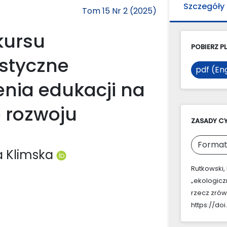
Szczegóły
Tom 15 Nr 2 (2025)
kursu
POBIERZ PL
istyczne
pdf (Eng
enia edukacji na
 rozwoju
ZASADY C
Format
a Klimska
Rutkowski,
„ekologicz
rzecz zró
https://doi