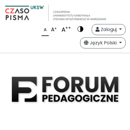
++
A
+
A
Zaloguj
A
Język Polski