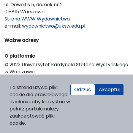
ul. Dewajtis 5, domek nr 2
01-815 Warszawa
Strona WWW Wydawnictwa
e-mail:
wydawnictwo@uksw.edu.pl
Ważne adresy
O platformie
© 2023 Uniwersytet Kardynała Stefana Wyszyńskiego
w Warszawie
Support & Customization by LIBCOM
Platform & Workflow by OJS/PKP
Ta strona używa pliki
Odrzuć
Akceptuj
cookie dla prawidłowego
działania, aby korzystać w
pełni z portalu należy
zaakceptować pliki
cookie.