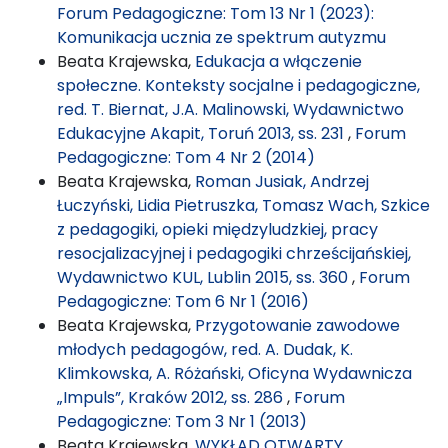
Forum Pedagogiczne: Tom 13 Nr 1 (2023):
Komunikacja ucznia ze spektrum autyzmu
Beata Krajewska,
Edukacja a włączenie
społeczne. Konteksty socjalne i pedagogiczne,
red. T. Biernat, J.A. Malinowski, Wydawnictwo
Edukacyjne Akapit, Toruń 2013, ss. 231
,
Forum
Pedagogiczne: Tom 4 Nr 2 (2014)
Beata Krajewska,
Roman Jusiak, Andrzej
Łuczyński, Lidia Pietruszka, Tomasz Wach, Szkice
z pedagogiki, opieki międzyludzkiej, pracy
resocjalizacyjnej i pedagogiki chrześcijańskiej,
Wydawnictwo KUL, Lublin 2015, ss. 360
,
Forum
Pedagogiczne: Tom 6 Nr 1 (2016)
Beata Krajewska,
Przygotowanie zawodowe
młodych pedagogów, red. A. Dudak, K.
Klimkowska, A. Różański, Oficyna Wydawnicza
„Impuls”, Kraków 2012, ss. 286
,
Forum
Pedagogiczne: Tom 3 Nr 1 (2013)
Beata Krajewska,
WYKŁAD OTWARTY