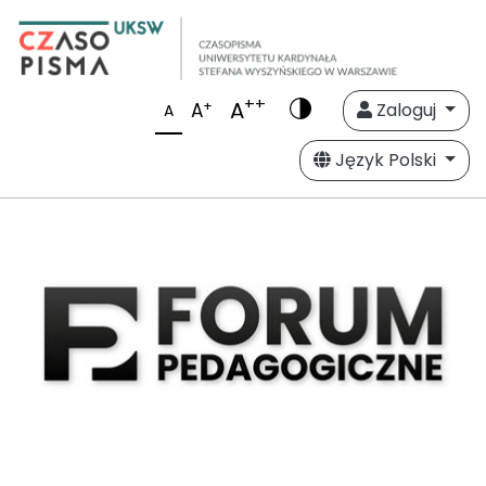
++
A
+
A
Zaloguj
A
Język Polski