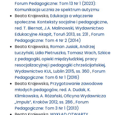
Forum Pedagogiczne: Tom 13 Nr 1 (2023):
Komunikacja ucznia ze spektrum autyzmu
Beata Krajewska,
Edukacja a włączenie
społeczne. Konteksty socjalne i pedagogiczne,
red. T. Biernat, J.A. Malinowski, Wydawnictwo
Edukacyjne Akapit, Toruń 2013, ss. 231
,
Forum
Pedagogiczne: Tom 4 Nr 2 (2014)
Beata Krajewska,
Roman Jusiak, Andrzej
Łuczyński, Lidia Pietruszka, Tomasz Wach, Szkice
z pedagogiki, opieki międzyludzkiej, pracy
resocjalizacyjnej i pedagogiki chrześcijańskiej,
Wydawnictwo KUL, Lublin 2015, ss. 360
,
Forum
Pedagogiczne: Tom 6 Nr 1 (2016)
Beata Krajewska,
Przygotowanie zawodowe
młodych pedagogów, red. A. Dudak, K.
Klimkowska, A. Różański, Oficyna Wydawnicza
„Impuls”, Kraków 2012, ss. 286
,
Forum
Pedagogiczne: Tom 3 Nr 1 (2013)
Beata Krajewska,
WYKŁAD OTWARTY