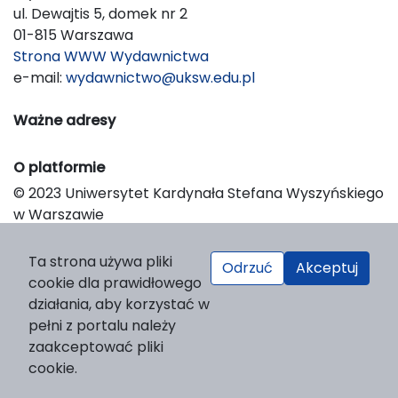
ul. Dewajtis 5, domek nr 2
01-815 Warszawa
Strona WWW Wydawnictwa
e-mail:
wydawnictwo@uksw.edu.pl
Ważne adresy
O platformie
© 2023 Uniwersytet Kardynała Stefana Wyszyńskiego
w Warszawie
Support & Customization by LIBCOM
Platform & Workflow by OJS/PKP
Ta strona używa pliki
Odrzuć
Akceptuj
cookie dla prawidłowego
działania, aby korzystać w
pełni z portalu należy
zaakceptować pliki
cookie.