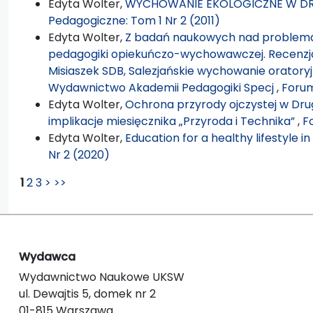
Edyta Wolter,
WYCHOWANIE EKOLOGICZNE W DR
Pedagogiczne: Tom 1 Nr 2 (2011)
Edyta Wolter,
Z badań naukowych nad problema
pedagogiki opiekuńczo-wychowawczej. Recenzja 
Misiaszek SDB, Salezjańskie wychowanie oratory
Wydawnictwo Akademii Pedagogiki Specj
,
Forum
Edyta Wolter,
Ochrona przyrody ojczystej w Drug
implikacje miesięcznika „Przyroda i Technika”
,
F
Edyta Wolter,
Education for a healthy lifestyle i
Nr 2 (2020)
1
2
3
>
>>
Wydawca
Wydawnictwo Naukowe UKSW
ul. Dewajtis 5, domek nr 2
01-815 Warszawa