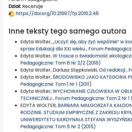
Dział:
Recenzje
https://doi.org/10.21697/fp.2016.2.46
Inne teksty tego samego autora
Edyta Wolter,
„Uczyć się, aby żyć wspólnie” w k
spraw Edukacji dla XXI wieku
,
Forum Pedagogiczn
Edyta Wolter,
W trosce o świadomość ekologicz
Pedagogiczne: Tom 6 Nr 2/2 (2016)
Edyta Wolter, Dariusz Stępkowski,
Od redakcji
,
F
Edyta Wolter,
ŚRODOWISKO JAKO KATEGORIA 
Pedagogiczne: Tom 1 Nr 1 (2011)
Edyta Wolter,
WYCHOWANIE CZŁOWIEKA W OBLIC
TECHNICZNEJ
,
Forum Pedagogiczne: Tom 2 Nr 1 
EDYTA WOLTER,
BARBARA MAŁGORZATA KAŁDON
RODZINIE. STUDIUM EMPIRYCZNE Z ZAKRESU KR
UNIWERSYTETU KARDYNAŁA STEFANA WYSZYŃSKIE
Pedagogiczne: Tom 5 Nr 2 (2015)