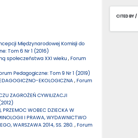
CITED BY /
oncepcji Międzynarodowej Komisji do
e: Tom 6 Nr 1 (2016)
ną społeczeństwa XXI wieku
,
Forum
orum Pedagogiczne: Tom 9 Nr 1 (2019)
PEDAGOGICZNO-EKOLOGICZNA
,
Forum
ZU ZAGROŻEŃ CYWILIZACJI
(2012)
, PRZEMOC WOBEC DZIECKA W
YMINOLOGII I PRAWA, WYDAWNICTWO
GO, WARSZAWA 2014, SS. 280.
,
Forum