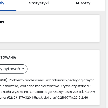
óły
Statystyki
Autorzy
IKI
YTOWANIA
y cytowań
 (2016). Problemy adolescencji w badaniach pedagogicznych
elazkowska, Wczesne macierzyństwo. Kryzys czy szansa?,
Szkoła Wyższa im. J. Rusieckiego, Olsztyn 2016 236 s.].
Forum
zne
,
6
(2/2), 317–320. https://doi.org/10.21697/fp.2016.2.46