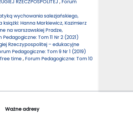
UGIEJ RZECZPOSPOLITEJ
,
Forum
tyką wychowania salezjańskiego,
książki: Hanna Markiewicz, Kazimierz
jne na warszawskiej Pradze,
 Pedagogiczne: Tom 11 Nr 2 (2021)
iej Rzeczypospolitej – edukacyjne
orum Pedagogiczne: Tom 9 Nr 1 (2019)
n free time
,
Forum Pedagogiczne: Tom 10
Ważne adresy