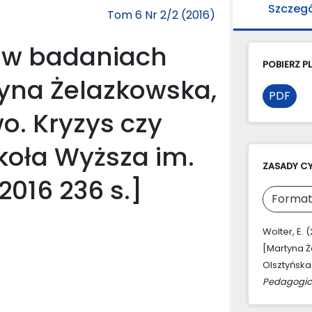
Szczeg
Tom 6 Nr 2/2 (2016)
i w badaniach
POBIERZ PL
yna Żelazkowska,
PDF
. Kryzys czy
koła Wyższa im.
ZASADY C
2016 236 s.]
Format
Wolter, E.
[Martyna Ż
Olsztyńska 
Pedagogic