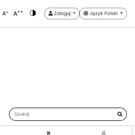
++
A
+
A
Zaloguj
Język Polski