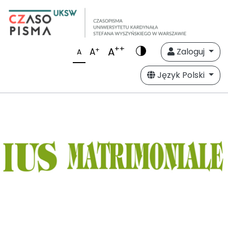
++
A
+
A
Zaloguj
A
Język Polski