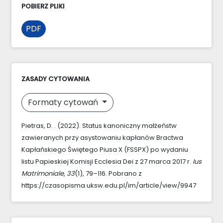
POBIERZ PLIKI
PDF
ZASADY CYTOWANIA
Formaty cytowań
Pietras, D. . (2022). Status kanoniczny małżeństw
zawieranych przy asystowaniu kapłanów Bractwa
Kapłańskiego Świętego Piusa X (FSSPX) po wydaniu
listu Papieskiej Komisji Ecclesia Dei z 27 marca 2017 r.
Ius
Matrimoniale
,
33
(1), 79–116. Pobrano z
https://czasopisma.uksw.edu.pl/im/article/view/9947