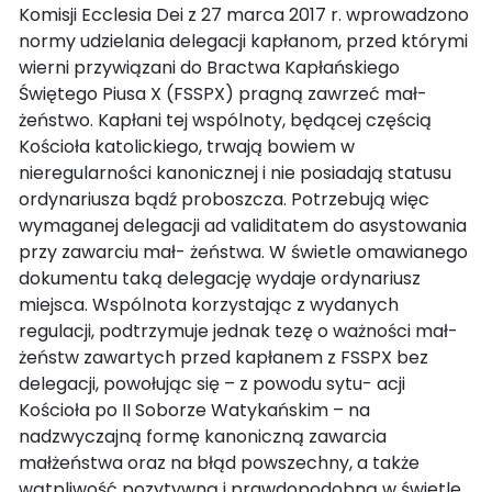
Komisji Ecclesia Dei z 27 marca 2017 r. wprowadzono
normy udzielania delegacji kapłanom, przed którymi
wierni przywiązani do Bractwa Kapłańskiego
Świętego Piusa X (FSSPX) pragną zawrzeć mał-
żeństwo. Kapłani tej wspólnoty, będącej częścią
Kościoła katolickiego, trwają bowiem w
nieregularności kanonicznej i nie posiadają statusu
ordynariusza bądź proboszcza. Potrzebują więc
wymaganej delegacji ad validitatem do asystowania
przy zawarciu mał- żeństwa. W świetle omawianego
dokumentu taką delegację wydaje ordynariusz
miejsca. Wspólnota korzystając z wydanych
regulacji, podtrzymuje jednak tezę o ważności mał-
żeństw zawartych przed kapłanem z FSSPX bez
delegacji, powołując się – z powodu sytu- acji
Kościoła po II Soborze Watykańskim – na
nadzwyczajną formę kanoniczną zawarcia
małżeństwa oraz na błąd powszechny, a także
wątpliwość pozytywną i prawdopodobną w świetle