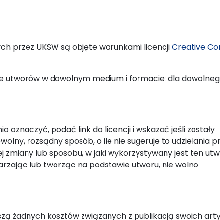
h przez UKSW są objęte warunkami licencji
Creative C
e utworów w dowolnym medium i formacie; dla dowolnego
 oznaczyć, podać link do licencji i wskazać jeśli zostały
lny, rozsądny sposób, o ile nie sugeruje to udzielania p
 zmiany lub sposobu, w jaki wykorzystywany jest ten utw
arzając lub tworząc na podstawie utworu, nie wolno
szą żadnych kosztów związanych z publikacją swoich artyk