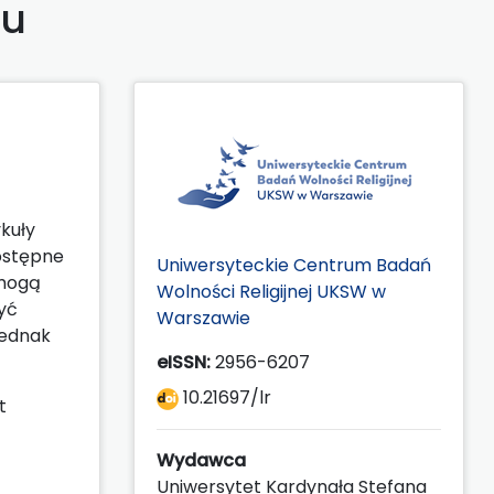
pu
kuły
ostępne
Uniwersyteckie Centrum Badań
 mogą
Wolności Religijnej UKSW w
yć
Warszawie
jednak
eISSN:
2956-6207
10.21697/lr
t
Wydawca
Uniwersytet Kardynała Stefana