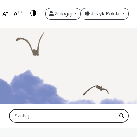
++
A
+
A
Zaloguj
Język Polski