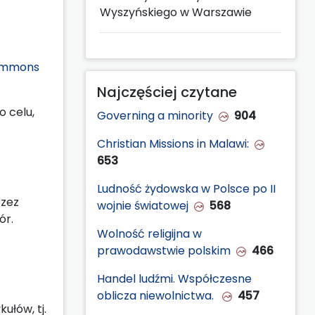
Wyszyńskiego w Warszawie
ommons
Najczęściej czytane
 celu,
Governing a minority
904
Christian Missions in Malawi:
653
Ludność żydowska w Polsce po II
rzez
wojnie światowej
568
ór.
Wolność religijna w
prawodawstwie polskim
466
Handel ludźmi. Współczesne
oblicza niewolnictwa.
457
ułów, tj.