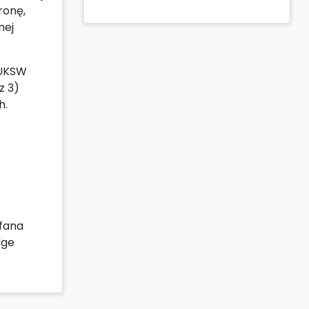
ronę,
nej
 UKSW
z 3)
h.
fana
dge