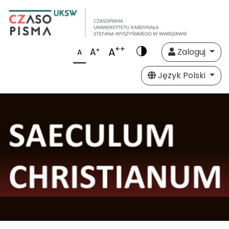
++
A
+
A
Zaloguj
A
Język Polski