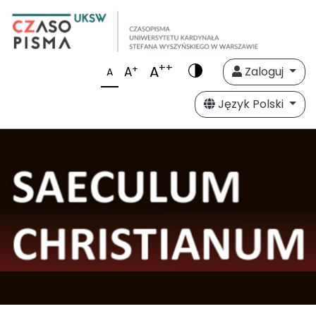
++
A
+
A
Zaloguj
A
Język Polski