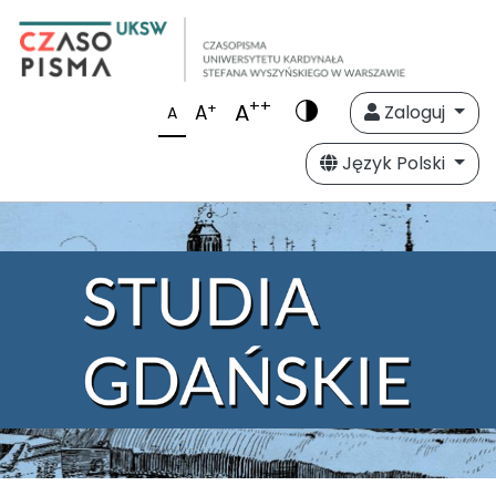
++
A
+
A
Zaloguj
A
Język Polski