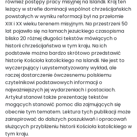
również postępy pracy misyjnej na Islandii. Kraj ten
leżący w strefie dominacji wspólnot chrześcijańskich
powstałych w wyniku reformacji był na przełomie
XIX i XX wieku terenem misyjnym. Na przestrzeni 50
lat pojawiło się na łamach jezuickiego czasopisma
blisko 20 różnej długości tekstów mówiących o
historii chrześcijaństwa w tym kraju. Na ich
podstawie można bardzo skrótowo przedstawić
historię Kościoła katolickiego na Islandii. Nie jest to
wyczerpujący i usystematyzowany wykład, ale
raczej dostarczenie ówczesnemu polskiemu
czytelnikowi podstawowych informacji o
najważniejszych jej wydarzeniach i postaciach.
Artykuł stanowi także prezentację tekstów
mogących stanowić pomoc dla zajmujących się
obecnie tym tematem. Lektura tych publikacji może
zainspirować do dalszych poszukiwań i opracowań
służących przybliżeniu historii Kościoła katolickiego w
tym kraju.