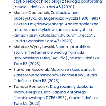
czyli o relacjach socjologii z teologią pastoralną
,
Studia Gdańskie: Tom 46 (2020)
Mariusz Obarzanek,
Ze studiów nad
publicystyką dr. Eugeniusza Myczki (1908-1993)
z okresu międzywojennego. Analiza społeczno-
historyczna artykułów zamieszczonych na
łamach pism katolickich „Kultura” i „Tęcza”.
,
Studia Gdańskie: Tom 47 (2020)
Mateusz Wyrzykowski,
Siedem prorokiń w
Starym Testamencie według Talmudu
Babilońskiego (Meg. 14a-15a)
,
Studia Gdańskie:
Tom 53 (2023)
Sławomir Kościelak,
Mobilia ze skasowanych
klasztorów dominikanów i karmelitów
,
Studia
Gdańskie: Tom 53 (2023)
Tomasz Rembalski,
Krąg rodzinny dziekana
bytowskiego ks. kan. Jakuba Antoniego
Chrabkowskiego (1756-1813)
,
Studia Gdańskie:
Tom 52 (2023)