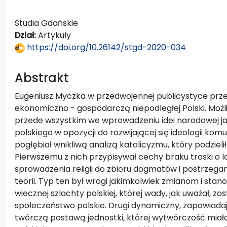
Studia Gdańskie
Dział:
Artykuły
https://doi.org/10.26142/stgd-2020-034
Abstrakt
Eugeniusz Myczka w przedwojennej publicystyce prz
ekonomiczno - gospodarczą niepodległej Polski. Możl
przede wszystkim we wprowadzeniu idei narodowej 
polskiego w opozycji do rozwijającej się ideologii kom
pogłębiał wnikliwą analizą katolicyzmu, który podzie
Pierwszemu z nich przypisywał cechy braku troski o l
sprowadzenia religii do zbioru dogmatów i postrzega
teorii. Typ ten był wrogi jakimkolwiek zmianom i stan
wiecznej szlachty polskiej, której wady, jak uważał, 
społeczeństwo polskie. Drugi dynamiczny, zapowiadaj
twórczą postawą jednostki, której wytwórczość miała 