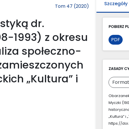
Szczegóły
Tom 47 (2020)
styką dr.
POBIERZ PL
08-1993) z okresu
PDF
liza społeczno-
 zamieszczonych
ZASADY C
ich „Kultura” i
Format
Obarzanek,
Myczki (19
historyczn
„Kultura” i 
https://do