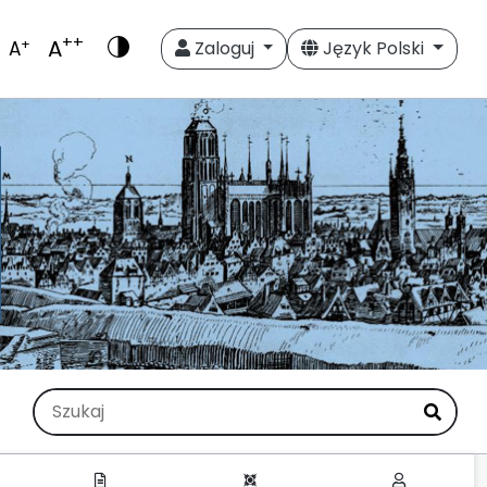
++
A
+
A
Zaloguj
Język Polski