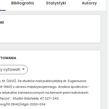
Bibliografia
Statystyki
Autorzy
IKI
YTOWANIA
y cytowań
 M. (2021). Ze studiów nad publicystyką dr. Eugeniusza
08-1993) z okresu międzywojennego. Analiza społeczno-
a artykułów zamieszczonych na łamach pism katolickich
„Tęcza” .
Studia Gdańskie
,
47
, 227–242.
i.org/10.26142/stgd-2020-034