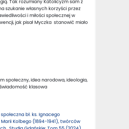
eligią. Tak rozumiany Katolicyzm sam z
 na szukanie własnych korzyści przez
wiedliwości i miłości społecznej w
encji, jak pisał Myczka stanowić miało
m społeczny, idea narodowa, ideologia,
, świadomość klasowa
 społeczna bł. ks. Ignacego
a Marii Kolbego (1894-1941), twórców
ych
,
Studia Gdańskie: Tom 55 (2024)