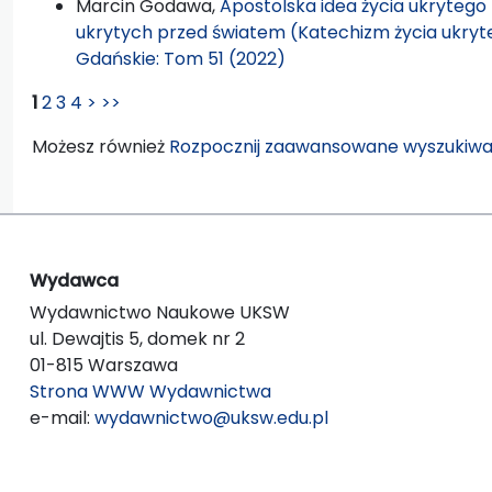
Marcin Godawa,
Apostolska idea życia ukryteg
ukrytych przed światem (Katechizm życia ukryt
Gdańskie: Tom 51 (2022)
1
2
3
4
>
>>
Możesz również
Rozpocznij zaawansowane wyszukiwa
Wydawca
Wydawnictwo Naukowe UKSW
ul. Dewajtis 5, domek nr 2
01-815 Warszawa
Strona WWW Wydawnictwa
e-mail:
wydawnictwo@uksw.edu.pl