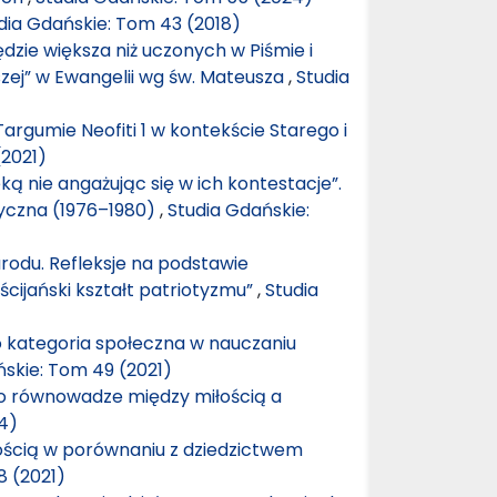
dia Gdańskie: Tom 43 (2018)
ędzie większa niż uczonych w Piśmie i
szej” w Ewangelii wg św. Mateusza
,
Studia
argumie Neofiti 1 w kontekście Starego i
(2021)
ką nie angażując się w ich kontestacje”.
tyczna (1976–1980)
,
Studia Gdańskie:
odu. Refleksje na podstawie
cijański kształt patriotyzmu”
,
Studia
o kategoria społeczna w nauczaniu
ńskie: Tom 49 (2021)
 o równowadze między miłością a
4)
ścią w porównaniu z dziedzictwem
8 (2021)