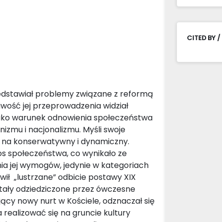
CITED BY /
edstawiał problemy związane z reformą
iwość jej przeprowadzenia widział
jako warunek odnowienia społeczeństwa
unizmu i nacjonalizmu. Myśli swoje
lił na konserwatywny i dynamiczny.
os społeczeństwa, co wynikało ze
nia jej wymogów, jedynie w kategoriach
owił „lustrzane” odbicie postawy XIX
zostały odziedziczone przez ówczesne
ący nowy nurt w Kościele, odznaczał się
realizować się na gruncie kultury