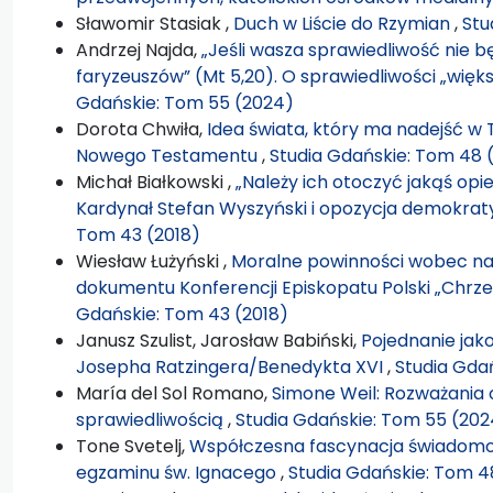
Sławomir Stasiak ,
Duch w Liście do Rzymian
,
Stu
Andrzej Najda,
„Jeśli wasza sprawiedliwość nie b
faryzeuszów” (Mt 5,20). O sprawiedliwości „więk
Gdańskie: Tom 55 (2024)
Dorota Chwiła,
Idea świata, który ma nadejść w T
Nowego Testamentu
,
Studia Gdańskie: Tom 48 
Michał Białkowski ,
„Należy ich otoczyć jakąś opie
Kardynał Stefan Wyszyński i opozycja demokra
Tom 43 (2018)
Wiesław Łużyński ,
Moralne powinności wobec nar
dokumentu Konferencji Episkopatu Polski „Chrześ
Gdańskie: Tom 43 (2018)
Janusz Szulist, Jarosław Babiński,
Pojednanie jak
Josepha Ratzingera/Benedykta XVI
,
Studia Gda
María del Sol Romano,
Simone Weil: Rozważania
sprawiedliwością
,
Studia Gdańskie: Tom 55 (202
Tone Svetelj,
Współczesna fascynacja świadomo
egzaminu św. Ignacego
,
Studia Gdańskie: Tom 4