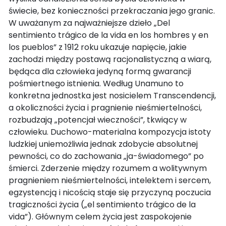
świecie, bez konieczności przekraczania jego granic.
W uważanym za najważniejsze dzieło „Del
sentimiento trágico de la vida en los hombres y en
los pueblos” z 1912 roku ukazuje napięcie, jakie
zachodzi między postawą racjonalistyczną a wiarą,
będąca dla człowieka jedyną formą gwarancji
pośmiertnego istnienia. Według Unamuno to
konkretna jednostka jest nosicielem Transcendencji,
a okoliczności życia i pragnienie nieśmiertelności,
rozbudzają „potencjał wieczności”, tkwiący w
człowieku. Duchowo-materialna kompozycja istoty
ludzkiej uniemożliwia jednak zdobycie absolutnej
pewności, co do zachowania „ja-świadomego” po
śmierci. Zderzenie między rozumem a wolitywnym
pragnieniem nieśmiertelności, intelektem i sercem,
egzystencją i nicością staje się przyczyną poczucia
tragiczności życia („el sentimiento trágico de la
vida”). Głównym celem życia jest zaspokojenie