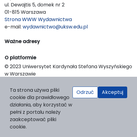
ul. Dewajtis 5, domek nr 2
01-815 Warszawa
Strona WWW Wydawnictwa
e-mail:
wydawnictwo@uksw.edu.pl
Ważne adresy
O platformie
© 2023 Uniwersytet Kardynała Stefana Wyszyńskiego
w Warszawie
Support & Customization by LIBCOM
Platform & Workflow by OJS/PKP
Ta strona używa pliki
Odrzuć
Akceptuj
cookie dla prawidłowego
działania, aby korzystać w
pełni z portalu należy
zaakceptować pliki
cookie.