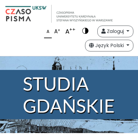
++
A
+
A
Zaloguj
A
Język Polski