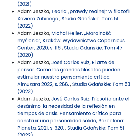
(2021)
Adam Jeszka,
Teoria „prawdy realnej” w filozofii
Xaviera Zubiriego
,
Studia Gdańskie: Tom 51
(2022)
Adam Jeszka,
Michał Heller, „Moralność
myślenia”, Kraków: Wydawnictwo Copernicus
Center, 2020, s. 116
,
Studia Gdańskie: Tom 47
(2020)
Adam Jeszka,
José Carlos Ruiz, El arte de
pensar. Cómo los grandes filósofos pueden
estimular nuestro pensamiento crítico,
Almuzara 2022, s. 288.
,
Studia Gdańskie: Tom 53
(2023)
Adam Jeszka,
José Carlos Ruiz, Filosofía ante el
desánimo: la necesidad de la reflexión en
tiempos de crisis. Pensamiento crítico para
construir una personalidad sólida, Barcelona:
Planeta, 2021, s. 320.
,
Studia Gdańskie: Tom 51
(2022)