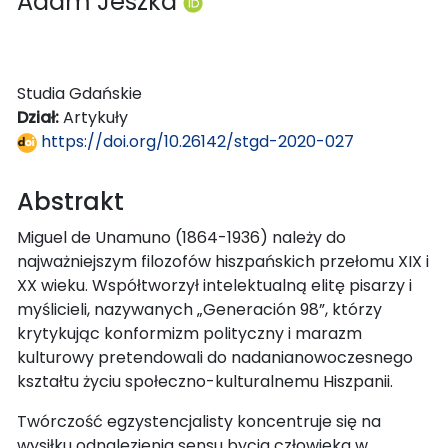
Adam Jeszka
Studia Gdańskie
Dział:
Artykuły
https://doi.org/10.26142/stgd-2020-027
Abstrakt
Miguel de Unamuno (1864-1936) należy do
najważniejszym filozofów hiszpańskich przełomu XIX i
XX wieku. Współtworzył intelektualną elitę pisarzy i
myślicieli, nazywanych „Generación 98”, którzy
krytykując konformizm polityczny i marazm
kulturowy pretendowali do nadanianowoczesnego
kształtu życiu społeczno-kulturalnemu Hiszpanii.
Twórczość egzystencjalisty koncentruje się na
wysiłku odnalezienia sensu bycia człowieka w