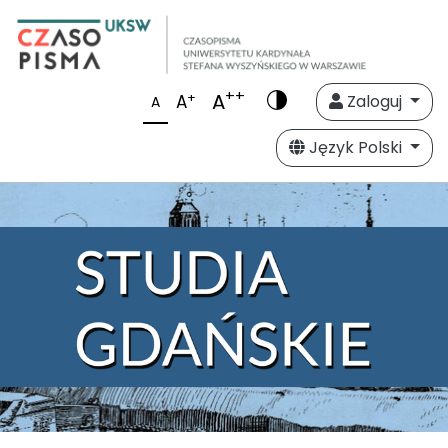
++
A
+
A
Zaloguj
A
Język Polski