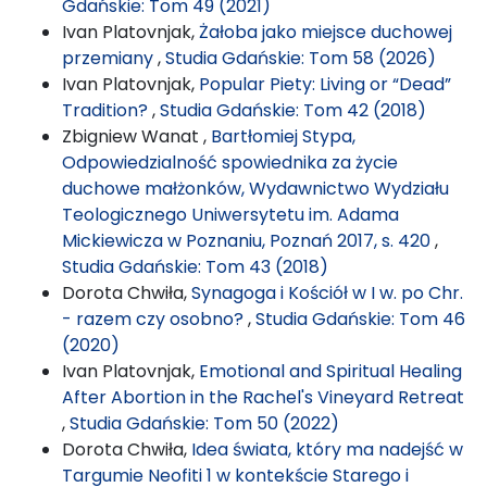
Gdańskie: Tom 49 (2021)
Ivan Platovnjak,
Żałoba jako miejsce duchowej
przemiany
,
Studia Gdańskie: Tom 58 (2026)
Ivan Platovnjak,
Popular Piety: Living or “Dead”
Tradition?
,
Studia Gdańskie: Tom 42 (2018)
Zbigniew Wanat ,
Bartłomiej Stypa,
Odpowiedzialność spowiednika za życie
duchowe małżonków, Wydawnictwo Wydziału
Teologicznego Uniwersytetu im. Adama
Mickiewicza w Poznaniu, Poznań 2017, s. 420
,
Studia Gdańskie: Tom 43 (2018)
Dorota Chwiła,
Synagoga i Kościół w I w. po Chr.
- razem czy osobno?
,
Studia Gdańskie: Tom 46
(2020)
Ivan Platovnjak,
Emotional and Spiritual Healing
After Abortion in the Rachel's Vineyard Retreat
,
Studia Gdańskie: Tom 50 (2022)
Dorota Chwiła,
Idea świata, który ma nadejść w
Targumie Neofiti 1 w kontekście Starego i