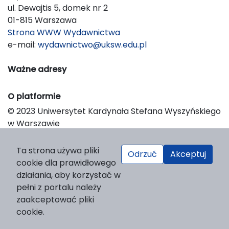
ul. Dewajtis 5, domek nr 2
01-815 Warszawa
Strona WWW Wydawnictwa
e-mail:
wydawnictwo@uksw.edu.pl
Ważne adresy
O platformie
© 2023 Uniwersytet Kardynała Stefana Wyszyńskiego
w Warszawie
Support & Customization by LIBCOM
Platform & Workflow by OJS/PKP
Ta strona używa pliki
Odrzuć
Akceptuj
cookie dla prawidłowego
działania, aby korzystać w
pełni z portalu należy
zaakceptować pliki
cookie.