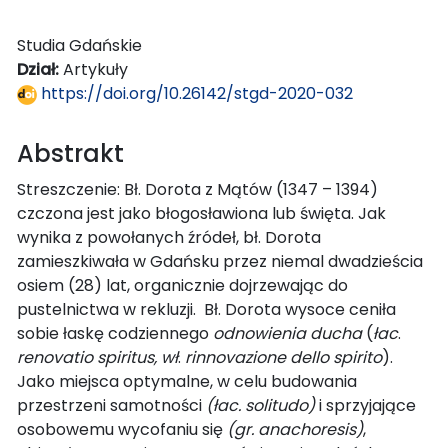
Studia Gdańskie
Dział:
Artykuły
https://doi.org/10.26142/stgd-2020-032
Abstrakt
Streszczenie: Bł. Dorota z Mątów (1347 – 1394)
czczona jest jako błogosławiona lub święta. Jak
wynika z powołanych źródeł, bł. Dorota
zamieszkiwała w Gdańsku przez niemal dwadzieścia
osiem (28) lat, organicznie dojrzewając do
pustelnictwa w rekluzji. Bł. Dorota wysoce ceniła
sobie łaskę codziennego
odnowienia
ducha
(
łac
.
renovatio
spiritus, wł
.
rinnovazione
dello
spirito
).
Jako miejsca optymalne, w celu budowania
przestrzeni samotności
(łac. solitudo)
i sprzyjające
osobowemu wycofaniu się
(gr. anachoresis)
,