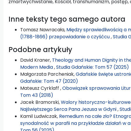
zmartwychwstanie, Kościół, transhumanizm, postęp, ci
Inne teksty tego samego autora
Tomasz Nawracała,
Między sprawiedliwością a 
(1788-1866) przepowiadanie o czyśćcu
,
Studia 
Podobne artykuły
David Kraner,
Theology and Human Dignity in the 
Modern Media
,
Studia Gdańskie: Tom 57 (2025)
Małgorzata Parcheniak,
Gdańskie święte ustroni
Gdańskie: Tom 47 (2020)
Mateusz Cyrklaff ,
Obowiązek sprawowania Liturg
Tom 43 (2018)
Jacek Bramorski,
Walory historyczno-kulturowe 
Najświętszego Serca Pana Jezusa w Gdyni
,
Stud
Kamil Ludwiczak,
Remedium na całe zło? Etnogr
synodalność w parafii na przykładzie działań w ar
Tom 56 (2025)