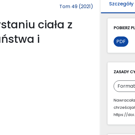
Szczegóły
Tom 49 (2021)
taniu ciała z
POBIERZ PL
ństwa i
PDF
ZASADY C
Format
Nawracała,
chrześcija
https://do