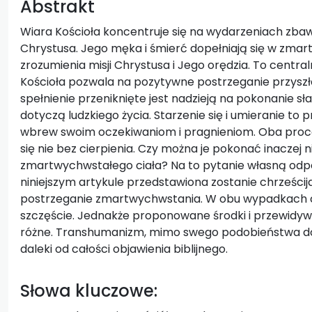
Abstrakt
Wiara Kościoła koncentruje się na wydarzeniach zbawc
Chrystusa. Jego męka i śmierć dopełniają się w zmar
zrozumienia misji Chrystusa i Jego orędzia. To centr
Kościoła pozwala na pozytywne postrzeganie przyszło
spełnienie przeniknięte jest nadzieją na pokonanie sł
dotyczą ludzkiego życia. Starzenie się i umieranie to
wbrew swoim oczekiwaniom i pragnieniom. Oba proce
się nie bez cierpienia. Czy można je pokonać inaczej 
zmartwychwstałego ciała? Na to pytanie własną od
niniejszym artykule przedstawiona zostanie chrześcij
postrzeganie zmartwychwstania. W obu wypadkach cho
szczęście. Jednakże proponowane środki i przewidyw
różne. Transhumanizm, mimo swego podobieństwa do p
daleki od całości objawienia biblijnego.
Słowa kluczowe: