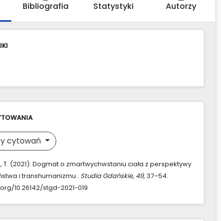
Bibliografia
Statystyki
Autorzy
IKI
YTOWANIA
y cytowań
 T. (2021). Dogmat o zmartwychwstaniu ciała z perspektywy
ństwa i transhumanizmu .
Studia Gdańskie
,
49
, 37–54.
i.org/10.26142/stgd-2021-019