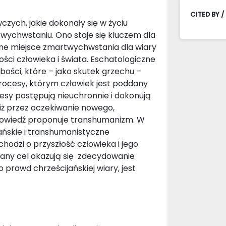
CITED BY /
zych, jakie dokonały się w życiu
twychwstaniu. Ono staje się kluczem dla
alne miejsce zmartwychwstania dla wiary
ści człowieka i świata. Eschatologiczne
abości, które – jako skutek grzechu –
 procesy, którym człowiek jest poddany
sy postępują nieuchronnie i dokonują
niż przez oczekiwanie nowego,
powiedź proponuje transhumanizm. W
ańskie i transhumanistyczne
dzi o przyszłość człowieka i jego
any cel okazują się zdecydowanie
rawd chrześcijańskiej wiary, jest