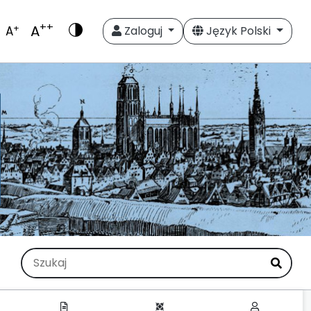
++
A
+
A
Zaloguj
Język Polski