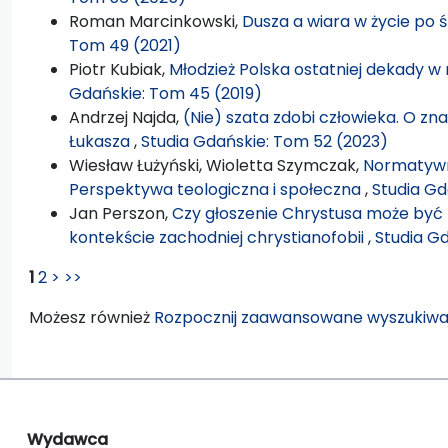
Roman Marcinkowski,
Dusza a wiara w życie po 
Tom 49 (2021)
Piotr Kubiak,
Młodzież Polska ostatniej dekady w 
Gdańskie: Tom 45 (2019)
Andrzej Najda,
(Nie) szata zdobi człowieka. O zn
Łukasza
,
Studia Gdańskie: Tom 52 (2023)
Wiesław Łużyński, Wioletta Szymczak,
Normatywna
Perspektywa teologiczna i społeczna
,
Studia Gd
Jan Perszon,
Czy głoszenie Chrystusa może być fo
kontekście zachodniej chrystianofobii
,
Studia G
1
2
>
>>
Możesz również
Rozpocznij zaawansowane wyszukiwa
Wydawca