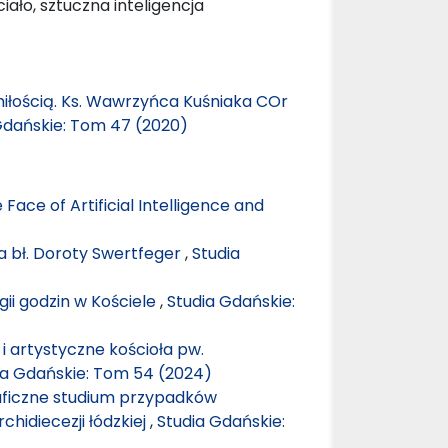
ało, sztuczna inteligencja
miłością. Ks. Wawrzyńca Kuśniaka COr
Gdańskie: Tom 47 (2020)
Face of Artificial Intelligence and
a bł. Doroty Swertfeger
,
Studia
ii godzin w Kościele
,
Studia Gdańskie:
i artystyczne kościoła pw.
ia Gdańskie: Tom 54 (2024)
aficzne studium przypadków
chidiecezji łódzkiej
,
Studia Gdańskie: