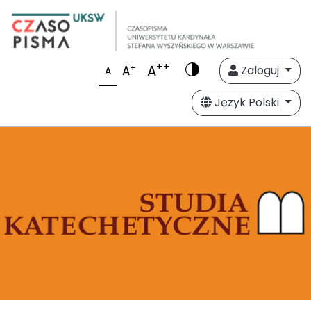
++
A
+
A
Zaloguj
A
Język Polski