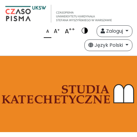
++
A
+
A
Zaloguj
A
Język Polski