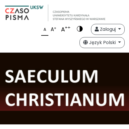
++
A
+
A
Zaloguj
A
Język Polski