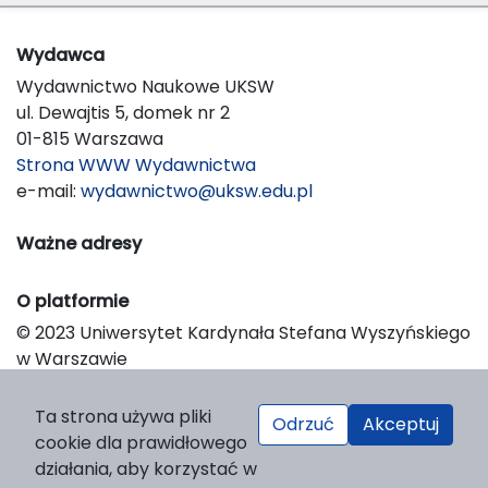
Wydawca
Wydawnictwo Naukowe UKSW
ul. Dewajtis 5, domek nr 2
01-815 Warszawa
Strona WWW Wydawnictwa
e-mail:
wydawnictwo@uksw.edu.pl
Ważne adresy
O platformie
© 2023 Uniwersytet Kardynała Stefana Wyszyńskiego
w Warszawie
Support & Customization by LIBCOM
Platform & Workflow by OJS/PKP
Ta strona używa pliki
Odrzuć
Akceptuj
cookie dla prawidłowego
działania, aby korzystać w