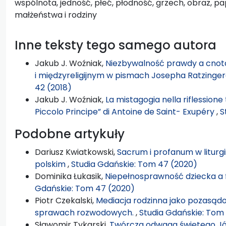
wspólnota, jedność, płeć, płodność, grzech, obraz, pa
małżeństwa i rodziny
Inne teksty tego samego autora
Jakub J. Woźniak,
Niezbywalność prawdy a cnota
i międzyreligijnym w pismach Josepha Ratzing
42 (2018)
Jakub J. Woźniak,
La mistagogia nella riflessione t
Piccolo Principe” di Antoine de Saint- Exupéry
,
S
Podobne artykuły
Dariusz Kwiatkowski,
Sacrum i profanum w liturg
polskim
,
Studia Gdańskie: Tom 47 (2020)
Dominika Łukasik,
Niepełnosprawność dziecka a 
Gdańskie: Tom 47 (2020)
Piotr Czekalski,
Mediacja rodzinna jako pozasą
sprawach rozwodowych.
,
Studia Gdańskie: Tom 
Sławomir Tykarski,
Twórcza odwaga świętego Jó