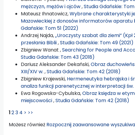
mężczyzn, mężów i ojców
,
Studia Gdańskie: Tom
Mateusz Ihnatowicz,
Wybrane charakterystyki je
Mazowieckiej z donosów informatorów aparatu
Gdańskie: Tom 51 (2022)
Andrzej Najda,
„Uroczysty szabat dla ziemi” (Kpł
przesłania Biblii
,
Studia Gdańskie: Tom 49 (2021)
Zbigniew Wanat ,
Searching for People and Acc
Studia Gdańskie: Tom 43 (2018)
Dariusz Aleksander Dekański,
Obraz duchowieńst
XIII/XIV w.
,
Studia Gdańskie: Tom 42 (2018)
Zbigniew Krajewski,
Hermeneutyka hebrajska i śr
analiza funkcji parenetycznej w interpretacji św.
Ewa Rogowska-Cybulska,
Obraz księdza w etym
miejscowości
,
Studia Gdańskie: Tom 42 (2018)
1
2
3
4
>
>>
Możesz również
Rozpocznij zaawansowane wyszukiwa