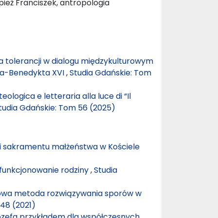
pież Franciszek, antropologia
 tolerancji w dialogu międzykulturowym
era-Benedykta XVI
,
Studia Gdańskie: Tom
eologica e letteraria alla luce di “Il
tudia Gdańskie: Tom 56 (2025)
ii sakramentu małżeństwa w Kościele
funkcjonowanie rodziny
,
Studia
dowa metoda rozwiązywania sporów w
48 (2021)
zefa przykładem dla współczesnych