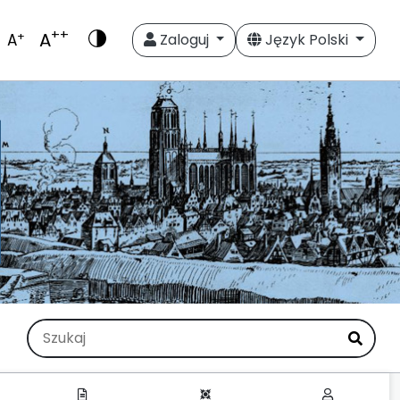
++
A
+
A
Zaloguj
Język Polski