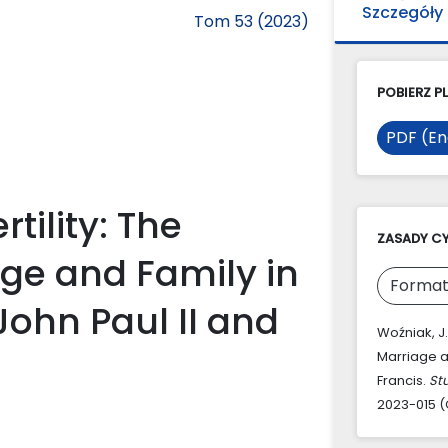
Szczegóły
Tom 53 (2023)
POBIERZ PL
PDF (En
tility: The
ZASADY C
ge and Family in
Format
John Paul II and
Woźniak, J.
Marriage a
Francis.
St
2023-015 (