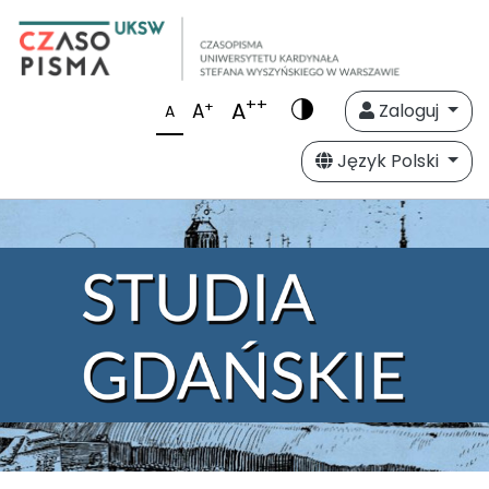
++
A
+
A
Zaloguj
A
Język Polski