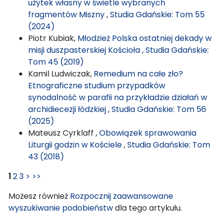
użytek własny w świetle wybranych
fragmentów Miszny
,
Studia Gdańskie: Tom 55
(2024)
Piotr Kubiak,
Młodzież Polska ostatniej dekady w
misji duszpasterskiej Kościoła
,
Studia Gdańskie:
Tom 45 (2019)
Kamil Ludwiczak,
Remedium na całe zło?
Etnograficzne studium przypadków
synodalność w parafii na przykładzie działań w
archidiecezji łódzkiej
,
Studia Gdańskie: Tom 56
(2025)
Mateusz Cyrklaff ,
Obowiązek sprawowania
Liturgii godzin w Kościele
,
Studia Gdańskie: Tom
43 (2018)
1
2
3
>
>>
Możesz również
Rozpocznij zaawansowane
wyszukiwanie podobieństw
dla tego artykułu.