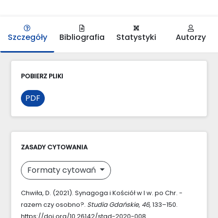
Szczegóły
Bibliografia
Statystyki
Autorzy
POBIERZ PLIKI
PDF
ZASADY CYTOWANIA
Formaty cytowań
Chwiła, D. (2021). Synagoga i Kościół w I w. po Chr. -
razem czy osobno?.
Studia Gdańskie
,
46
, 133–150.
https://doi.org/10.26142/stgd-2020-008