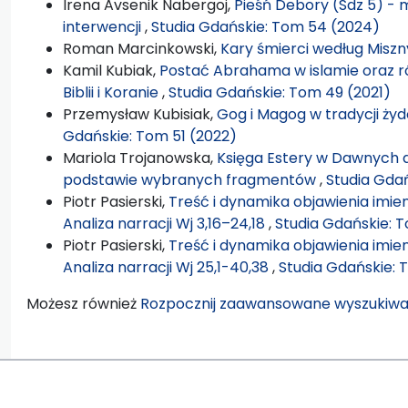
Irena Avsenik Nabergoj,
Pieśń Debory (Sdz 5) - m
interwencji
,
Studia Gdańskie: Tom 54 (2024)
Roman Marcinkowski,
Kary śmierci według Misz
Kamil Kubiak,
Postać Abrahama w islamie oraz 
Biblii i Koranie
,
Studia Gdańskie: Tom 49 (2021)
Przemysław Kubisiak,
Gog i Magog w tradycji żydo
Gdańskie: Tom 51 (2022)
Mariola Trojanowska,
Księga Estery w Dawnych dz
podstawie wybranych fragmentów
,
Studia Gdań
Piotr Pasierski,
Treść i dynamika objawienia imien
Analiza narracji Wj 3,16–24,18
,
Studia Gdańskie: 
Piotr Pasierski,
Treść i dynamika objawienia imien
Analiza narracji Wj 25,1-40,38
,
Studia Gdańskie: 
Możesz również
Rozpocznij zaawansowane wyszukiwa