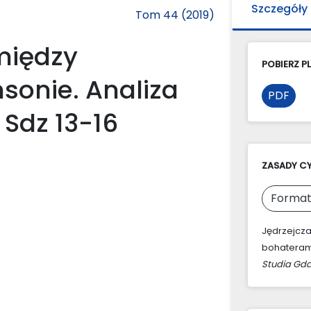
Szczegóły
Tom 44 (2019)
między
POBIERZ PL
sonie. Analiza
PDF
Sdz 13-16
ZASADY C
Format
Jędrzejcza
bohaterami
Studia Gda