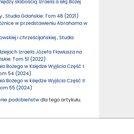
iędzy słabością Izraela a siłą Bożej
ny
,
Studia Gdańskie: Tom 48 (2021)
różnice w przedstawieniu Abrahama w
wskiej i chrześcijańskiej
,
Studia
iejach Izraela Józefa Flawiusza na
skie: Tom 51 (2022)
ia Bożego w Księdze Wyjścia Część I:
Tom 54 (2024)
ia Bożego w księdze Wyjścia Część II:
Tom 55 (2024)
nie podobieństw
dla tego artykułu.