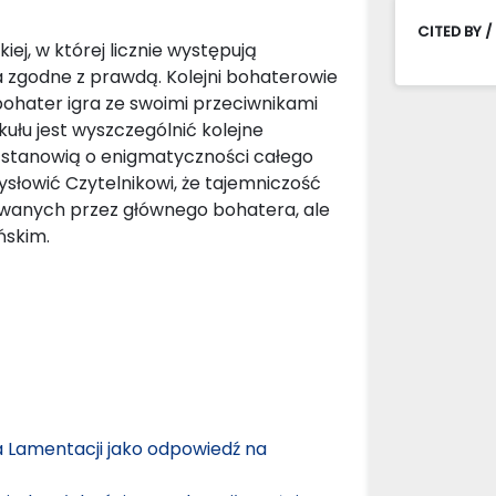
CITED BY /
iej, w której licznie występują
a zgodne z prawdą. Kolejni bohaterowie
ohater igra ze swoimi przeciwnikami
łu jest wyszczególnić kolejne
 i stanowią o enigmatyczności całego
łowić Czytelnikowi, że tajemniczość
uowanych przez głównego bohatera, ale
ńskim.
a Lamentacji jako odpowiedź na