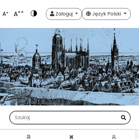
++
A
+
A
Zaloguj
Język Polski