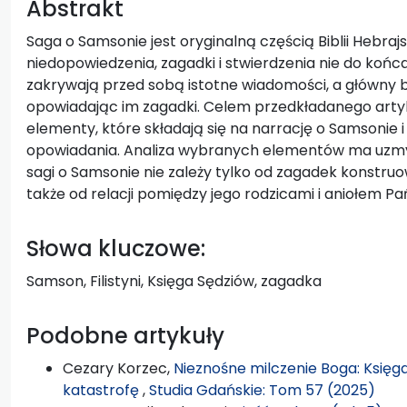
Abstrakt
Saga o Samsonie jest oryginalną częścią Biblii Hebrajsk
niedopowiedzenia, zagadki i stwierdzenia nie do końc
zakrywają przed sobą istotne wiadomości, a główny b
opowiadając im zagadki. Celem przedkładanego artyku
elementy, które składają się na narrację o Samsonie
opowiadania. Analiza wybranych elementów ma uzmys
sagi o Samsonie nie zależy tylko od zagadek konstr
także od relacji pomiędzy jego rodzicami i aniołem Pa
Słowa kluczowe:
Samson, Filistyni, Księga Sędziów, zagadka
Podobne artykuły
Cezary Korzec,
Nieznośne milczenie Boga: Księg
katastrofę
,
Studia Gdańskie: Tom 57 (2025)