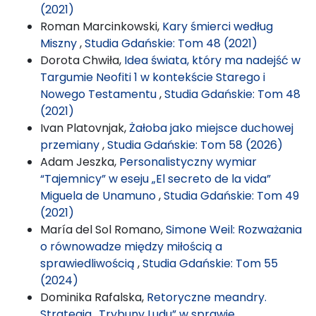
(2021)
Roman Marcinkowski,
Kary śmierci według
Miszny
,
Studia Gdańskie: Tom 48 (2021)
Dorota Chwiła,
Idea świata, który ma nadejść w
Targumie Neofiti 1 w kontekście Starego i
Nowego Testamentu
,
Studia Gdańskie: Tom 48
(2021)
Ivan Platovnjak,
Żałoba jako miejsce duchowej
przemiany
,
Studia Gdańskie: Tom 58 (2026)
Adam Jeszka,
Personalistyczny wymiar
“Tajemnicy” w eseju „El secreto de la vida”
Miguela de Unamuno
,
Studia Gdańskie: Tom 49
(2021)
María del Sol Romano,
Simone Weil: Rozważania
o równowadze między miłością a
sprawiedliwością
,
Studia Gdańskie: Tom 55
(2024)
Dominika Rafalska,
Retoryczne meandry.
Strategia „Trybuny Ludu” w sprawie