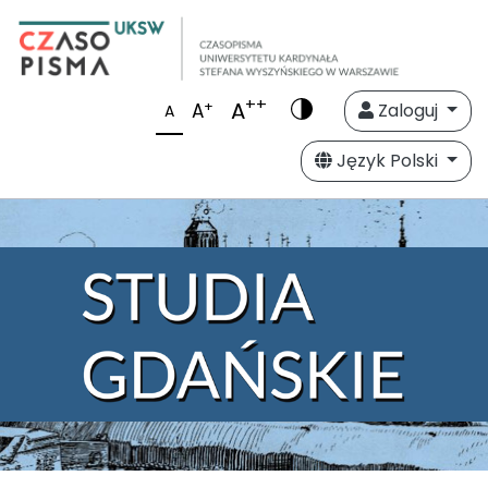
++
A
+
A
Zaloguj
A
Język Polski