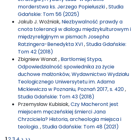
morderstwa ks. Jerzego Popiełuszki
,
Studia
Gdańskie: Tom 56 (2025)
Jakub J. Woźniak,
Niezbywalność prawdy a
cnota tolerancji w dialogu międzykulturowym i
międzyreligijnym w pismach Josepha
Ratzingera-Benedykta XVI
,
Studia Gdańskie:
Tom 42 (2018)
Zbigniew Wanat ,
Bartłomiej Stypa,
Odpowiedzialność spowiednika za życie
duchowe małżonków, Wydawnictwo Wydziału
Teologicznego Uniwersytetu im. Adama
Mickiewicza w Poznaniu, Poznań 2017, s. 420
,
Studia Gdańskie: Tom 43 (2018)
Przemysław Kubisiak,
Czy Macheront jest
miejscem męczeńskiej śmierci Jana
Chrzciciela? Historia, archeologia miejsca i
teologia.
,
Studia Gdańskie: Tom 48 (2021)
1
2
3
4
>
>>