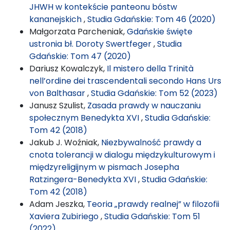
JHWH w kontekście panteonu bóstw
kananejskich
,
Studia Gdańskie: Tom 46 (2020)
Małgorzata Parcheniak,
Gdańskie święte
ustronia bł. Doroty Swertfeger
,
Studia
Gdańskie: Tom 47 (2020)
Dariusz Kowalczyk,
Il mistero della Trinità
nell’ordine dei trascendentali secondo Hans Urs
von Balthasar
,
Studia Gdańskie: Tom 52 (2023)
Janusz Szulist,
Zasada prawdy w nauczaniu
społecznym Benedykta XVI
,
Studia Gdańskie:
Tom 42 (2018)
Jakub J. Woźniak,
Niezbywalność prawdy a
cnota tolerancji w dialogu międzykulturowym i
międzyreligijnym w pismach Josepha
Ratzingera-Benedykta XVI
,
Studia Gdańskie:
Tom 42 (2018)
Adam Jeszka,
Teoria „prawdy realnej” w filozofii
Xaviera Zubiriego
,
Studia Gdańskie: Tom 51
(2022)