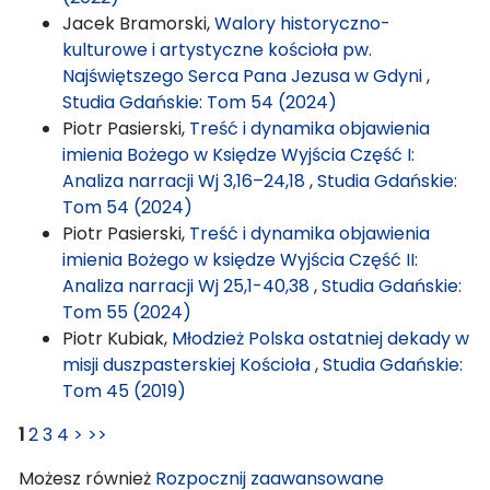
Jacek Bramorski,
Walory historyczno-
kulturowe i artystyczne kościoła pw.
Najświętszego Serca Pana Jezusa w Gdyni
,
Studia Gdańskie: Tom 54 (2024)
Piotr Pasierski,
Treść i dynamika objawienia
imienia Bożego w Księdze Wyjścia Część I:
Analiza narracji Wj 3,16–24,18
,
Studia Gdańskie:
Tom 54 (2024)
Piotr Pasierski,
Treść i dynamika objawienia
imienia Bożego w księdze Wyjścia Część II:
Analiza narracji Wj 25,1-40,38
,
Studia Gdańskie:
Tom 55 (2024)
Piotr Kubiak,
Młodzież Polska ostatniej dekady w
misji duszpasterskiej Kościoła
,
Studia Gdańskie:
Tom 45 (2019)
1
2
3
4
>
>>
Możesz również
Rozpocznij zaawansowane