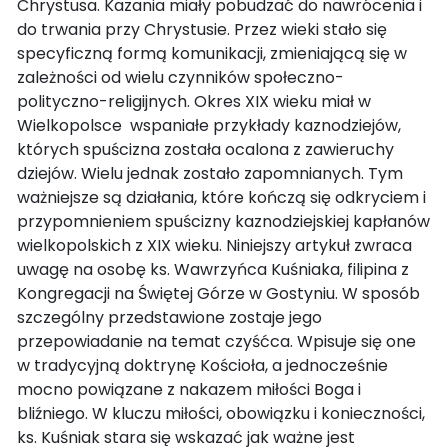
Chrystusa. Kazania miały pobudzać do nawrócenia i
do trwania przy Chrystusie. Przez wieki stało się
specyficzną formą komunikacji, zmieniającą się w
zależności od wielu czynników społeczno-
polityczno-religijnych. Okres XIX wieku miał w
Wielkopolsce wspaniałe przykłady kaznodziejów,
których spuścizna została ocalona z zawieruchy
dziejów. Wielu jednak zostało zapomnianych. Tym
ważniejsze są działania, które kończą się odkryciem i
przypomnieniem spuścizny kaznodziejskiej kapłanów
wielkopolskich z XIX wieku. Niniejszy artykuł zwraca
uwagę na osobę ks. Wawrzyńca Kuśniaka, filipina z
Kongregacji na Świętej Górze w Gostyniu. W sposób
szczególny przedstawione zostaje jego
przepowiadanie na temat czyśćca. Wpisuje się one
w tradycyjną doktrynę Kościoła, a jednocześnie
mocno powiązane z nakazem miłości Boga i
bliźniego. W kluczu miłości, obowiązku i konieczności,
ks. Kuśniak stara się wskazać jak ważne jest