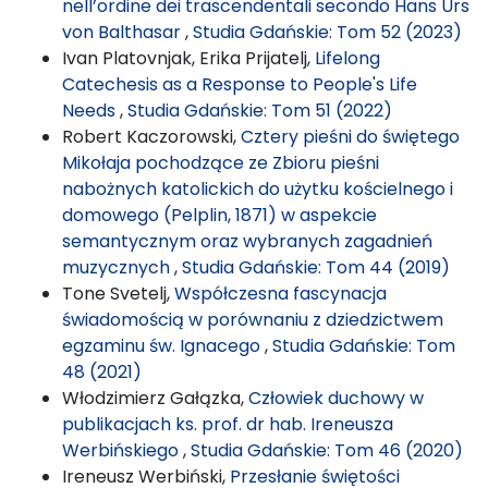
nell’ordine dei trascendentali secondo Hans Urs
von Balthasar
,
Studia Gdańskie: Tom 52 (2023)
Ivan Platovnjak, Erika Prijatelj,
Lifelong
Catechesis as a Response to People's Life
Needs
,
Studia Gdańskie: Tom 51 (2022)
Robert Kaczorowski,
Cztery pieśni do świętego
Mikołaja pochodzące ze Zbioru pieśni
nabożnych katolickich do użytku kościelnego i
domowego (Pelplin, 1871) w aspekcie
semantycznym oraz wybranych zagadnień
muzycznych
,
Studia Gdańskie: Tom 44 (2019)
Tone Svetelj,
Współczesna fascynacja
świadomością w porównaniu z dziedzictwem
egzaminu św. Ignacego
,
Studia Gdańskie: Tom
48 (2021)
Włodzimierz Gałązka,
Człowiek duchowy w
publikacjach ks. prof. dr hab. Ireneusza
Werbińskiego
,
Studia Gdańskie: Tom 46 (2020)
Ireneusz Werbiński,
Przesłanie świętości