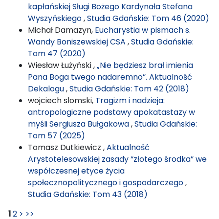
kapłańskiej Sługi Bożego Kardynała Stefana
Wyszyńskiego
,
Studia Gdańskie: Tom 46 (2020)
Michał Damazyn,
Eucharystia w pismach s.
Wandy Boniszewskiej CSA
,
Studia Gdańskie:
Tom 47 (2020)
Wiesław Łużyński ,
„Nie będziesz brał imienia
Pana Boga twego nadaremno”. Aktualność
Dekalogu
,
Studia Gdańskie: Tom 42 (2018)
wojciech slomski,
Tragizm i nadzieja:
antropologiczne podstawy apokatastazy w
myśli Sergiusza Bułgakowa
,
Studia Gdańskie:
Tom 57 (2025)
Tomasz Dutkiewicz ,
Aktualność
Arystotelesowskiej zasady “złotego środka” we
współczesnej etyce życia
społecznopolitycznego i gospodarczego
,
Studia Gdańskie: Tom 43 (2018)
1
2
>
>>