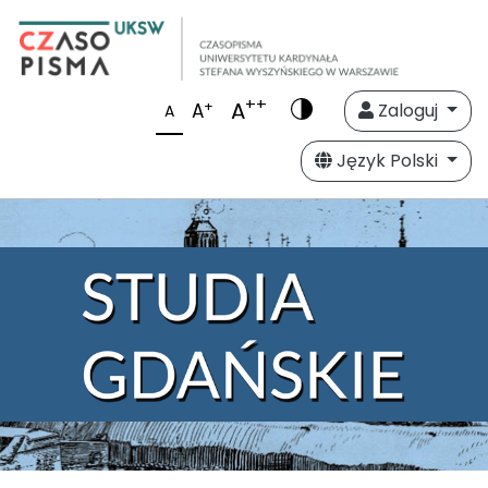
++
A
+
A
Zaloguj
A
Język Polski