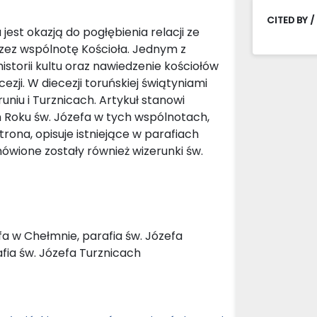
CITED BY /
est okazją do pogłębienia relacji ze
zez wspólnotę Kościoła. Jednym z
storii kultu oraz nawiedzenie kościołów
zji. W diecezji toruńskiej świątyniami
uniu i Turznicach. Artykuł stanowi
Roku św. Józefa w tych wspólnotach,
atrona, opisuje istniejące w parafiach
wione zostały również wizerunki św.
efa w Chełmnie, parafia św. Józefa
afia św. Józefa Turznicach