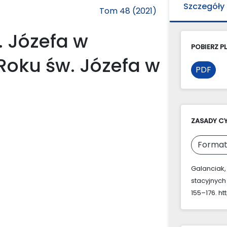
Szczegóły
Tom 48 (2021)
w. Józefa w
POBIERZ PL
Roku św. Józefa w
PDF
ZASADY C
Format
Galanciak, 
stacyjnych
155–176. ht