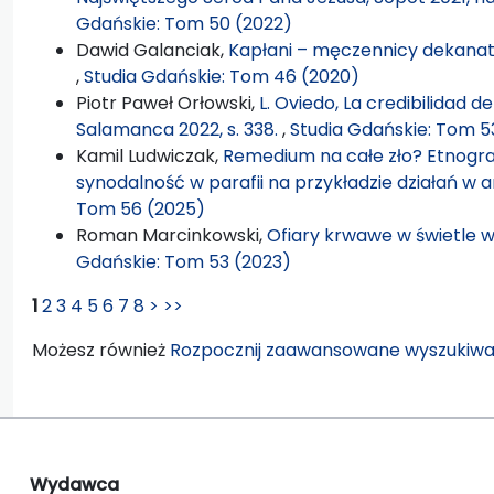
Gdańskie: Tom 50 (2022)
Dawid Galanciak,
Kapłani – męczennicy dekanatu
,
Studia Gdańskie: Tom 46 (2020)
Piotr Paweł Orłowski,
L. Oviedo, La credibilidad de
Salamanca 2022, s. 338.
,
Studia Gdańskie: Tom 5
Kamil Ludwiczak,
Remedium na całe zło? Etnogr
synodalność w parafii na przykładzie działań w ar
Tom 56 (2025)
Roman Marcinkowski,
Ofiary krwawe w świetle
Gdańskie: Tom 53 (2023)
1
2
3
4
5
6
7
8
>
>>
Możesz również
Rozpocznij zaawansowane wyszukiwa
Wydawca