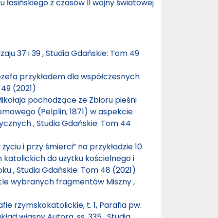
 łasińskiego z czasów II wojny światowej
zaju 37 i 39
,
Studia Gdańskie: Tom 49
zefa przykładem dla współczesnych
 49 (2021)
Mikołaja pochodzące ze Zbioru pieśni
omowego (Pelplin, 1871) w aspekcie
zycznych
,
Studia Gdańskie: Tom 44
 życiu i przy śmierci” na przykładzie 10
katolickich do użytku kościelnego i
roku
,
Studia Gdańskie: Tom 48 (2021)
tle wybranych fragmentów Miszny
,
ie rzymskokatolickie, t. 1, Parafia pw.
kład własny Autora, ss. 335
,
Studia