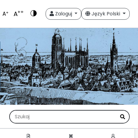
++
A
+
A
Zaloguj
Język Polski