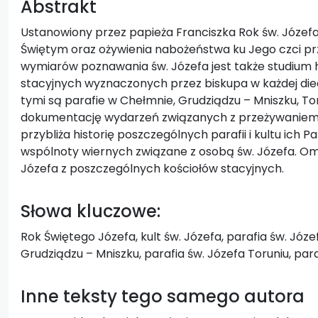
Abstrakt
Ustanowiony przez papieża Franciszka Rok św. Józefa j
Świętym oraz ożywienia nabożeństwa ku Jego czci pr
wymiarów poznawania św. Józefa jest także studium hi
stacyjnych wyznaczonych przez biskupa w każdej diece
tymi są parafie w Chełmnie, Grudziądzu – Mniszku, Tor
dokumentację wydarzeń związanych z przeżywaniem 
przybliża historię poszczególnych parafii i kultu ich P
wspólnoty wiernych związane z osobą św. Józefa. Omó
Józefa z poszczególnych kościołów stacyjnych.
Słowa kluczowe:
Rok Świętego Józefa, kult św. Józefa, parafia św. Józ
Grudziądzu – Mniszku, parafia św. Józefa Toruniu, par
Inne teksty tego samego autora