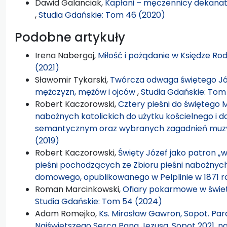
Dawid Galanciak,
Kapłani – męczennicy dekanatu
,
Studia Gdańskie: Tom 46 (2020)
Podobne artykuły
Irena Nabergoj,
Miłość i pożądanie w Księdze Rod
(2021)
Sławomir Tykarski,
Twórcza odwaga świętego Jó
mężczyzn, mężów i ojców
,
Studia Gdańskie: Tom
Robert Kaczorowski,
Cztery pieśni do świętego 
nabożnych katolickich do użytku kościelnego i d
semantycznym oraz wybranych zagadnień mu
(2019)
Robert Kaczorowski,
Święty Józef jako patron „w
pieśni pochodzących ze Zbioru pieśni nabożnych 
domowego, opublikowanego w Pelplinie w 1871 
Roman Marcinkowski,
Ofiary pokarmowe w świe
Studia Gdańskie: Tom 54 (2024)
Adam Romejko,
Ks. Mirosław Gawron, Sopot. Paraf
Najświętszego Serca Pana Jezusa, Sopot 2021, na