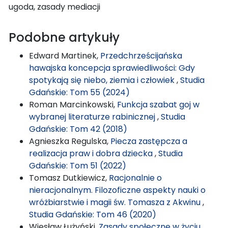
ugoda, zasady mediacji
Podobne artykuły
Edward Martinek,
Przedchrześcijańska
hawajska koncepcja sprawiedliwości: Gdy
spotykają się niebo, ziemia i człowiek
,
Studia
Gdańskie: Tom 55 (2024)
Roman Marcinkowski,
Funkcja szabat goj w
wybranej literaturze rabinicznej
,
Studia
Gdańskie: Tom 42 (2018)
Agnieszka Regulska,
Piecza zastępcza a
realizacja praw i dobra dziecka
,
Studia
Gdańskie: Tom 51 (2022)
Tomasz Dutkiewicz,
Racjonalnie o
nieracjonalnym. Filozoficzne aspekty nauki o
wróżbiarstwie i magii św. Tomasza z Akwinu
,
Studia Gdańskie: Tom 46 (2020)
Wiesław Łużyński,
Zasady społeczne w życiu