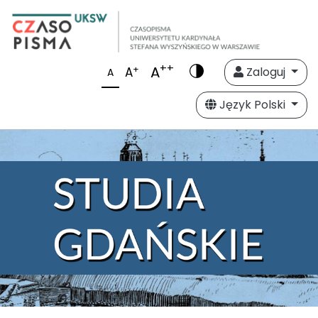
++
A
+
A
Zaloguj
A
Język Polski