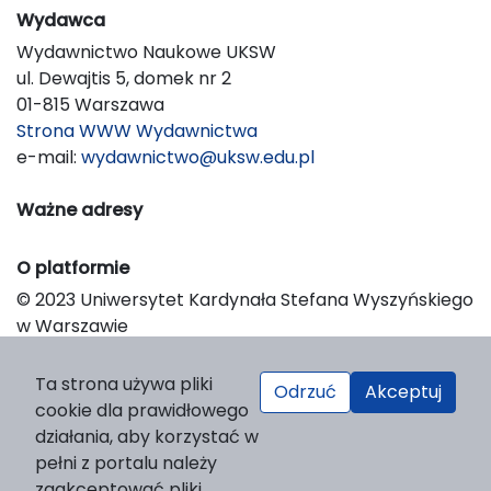
Wydawca
Wydawnictwo Naukowe UKSW
ul. Dewajtis 5, domek nr 2
01-815 Warszawa
Strona WWW Wydawnictwa
e-mail:
wydawnictwo@uksw.edu.pl
Ważne adresy
O platformie
© 2023 Uniwersytet Kardynała Stefana Wyszyńskiego
w Warszawie
Support & Customization by LIBCOM
Platform & Workflow by OJS/PKP
Ta strona używa pliki
Odrzuć
Akceptuj
cookie dla prawidłowego
działania, aby korzystać w
pełni z portalu należy
zaakceptować pliki