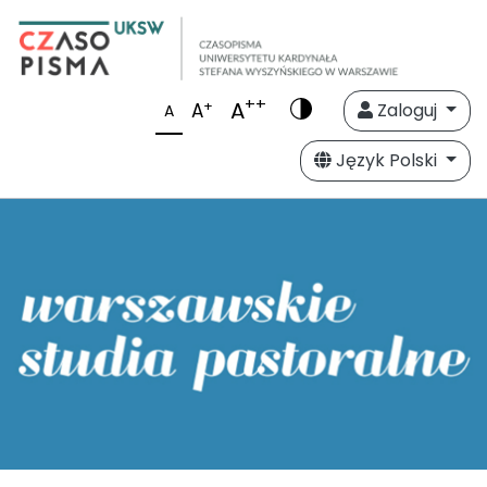
++
A
+
A
Zaloguj
A
Język Polski