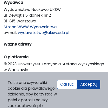
Wydawca
Wydawnictwo Naukowe UKSW
ul. Dewajtis 5, domek nr 2
01-815 Warszawa
Strona WWW Wydawnictwa
e-mail:
wydawnictwo@uksw.edu.pl
Ważne adresy
O platformie
© 2023 Uniwersytet Kardynała Stefana Wyszyńskiego
w Warszawie
Support & Customization by LIBCOM
Platform & Workflow by OJS/PKP
Ta strona używa pliki
Odrzuć
Akceptuj
cookie dla prawidłowego
działania, aby korzystać w
pełni z portalu należy
zaakceptować pliki