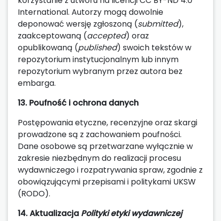
korzystanie z utworu na licencji CC BY-ND 4.0
International. Autorzy mogą dowolnie
deponować wersję zgłoszoną (
submitted
),
zaakceptowaną (
accepted
) oraz
opublikowaną (
published
) swoich tekstów w
repozytorium instytucjonalnym lub innym
repozytorium wybranym przez autora bez
embarga.
13. Poufność i ochrona danych
Postępowania etyczne, recenzyjne oraz skargi
prowadzone są z zachowaniem poufności.
Dane osobowe są przetwarzane wyłącznie w
zakresie niezbędnym do realizacji procesu
wydawniczego i rozpatrywania spraw, zgodnie z
obowiązującymi przepisami i politykami UKSW
(RODO).
14. Aktualizacja
Polityki etyki wydawniczej