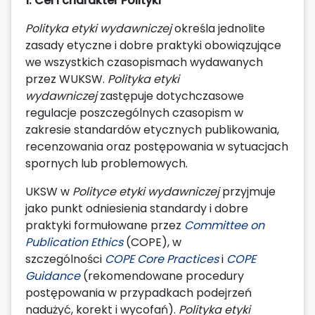
1. Cel i charakter Polityki
Polityka
etyki wydawniczej
określa jednolite
zasady etyczne i dobre praktyki obowiązujące
we wszystkich czasopismach wydawanych
przez WUKSW.
Polityka etyki
wydawniczej
zastępuje dotychczasowe
regulacje poszczególnych czasopism w
zakresie standardów etycznych publikowania,
recenzowania oraz postępowania w sytuacjach
spornych lub problemowych.
UKSW w
Polityce etyki wydawniczej
przyjmuje
jako punkt odniesienia standardy i dobre
praktyki formułowane przez
Committee on
Publication Ethics
(COPE), w
szczególności
COPE Core Practices
i
COPE
Guidance
(rekomendowane procedury
postępowania w przypadkach podejrzeń
nadużyć, korekt i wycofań).
Polityka
etyki