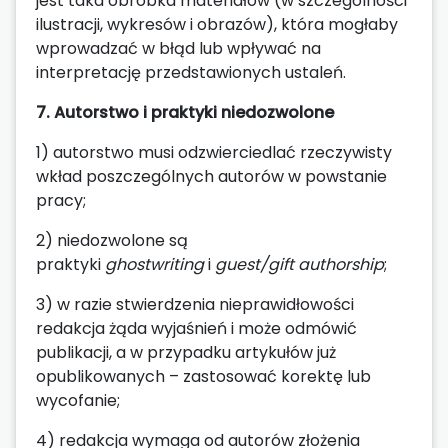
jest taka obróbka materiałów (w szczególności
ilustracji, wykresów i obrazów), która mogłaby
wprowadzać w błąd lub wpływać na
interpretację przedstawionych ustaleń.
7. Autorstwo i praktyki niedozwolone
1) autorstwo musi odzwierciedlać rzeczywisty
wkład poszczególnych autorów w powstanie
pracy;
2) niedozwolone są
praktyki
ghostwriting
i
guest/gift authorship
;
3) w razie stwierdzenia nieprawidłowości
redakcja żąda wyjaśnień i może odmówić
publikacji, a w przypadku artykułów już
opublikowanych – zastosować korektę lub
wycofanie;
4) redakcja wymaga od autorów złożenia