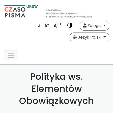
++
A
+
A
Zaloguj
A
Język Polski
Polityka ws.
Elementów
Obowiązkowych