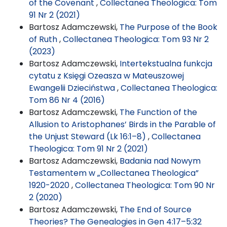
of the Covenant
,
Collectanea Theologica: Tom
91 Nr 2 (2021)
Bartosz Adamczewski,
The Purpose of the Book
of Ruth
,
Collectanea Theologica: Tom 93 Nr 2
(2023)
Bartosz Adamczewski,
Intertekstualna funkcja
cytatu z Księgi Ozeasza w Mateuszowej
Ewangelii Dzieciństwa
,
Collectanea Theologica:
Tom 86 Nr 4 (2016)
Bartosz Adamczewski,
The Function of the
Allusion to Aristophanes’ Birds in the Parable of
the Unjust Steward (Lk 16:1–8)
,
Collectanea
Theologica: Tom 91 Nr 2 (2021)
Bartosz Adamczewski,
Badania nad Nowym
Testamentem w „Collectanea Theologica”
1920-2020
,
Collectanea Theologica: Tom 90 Nr
2 (2020)
Bartosz Adamczewski,
The End of Source
Theories? The Genealogies in Gen 4:17–5:32