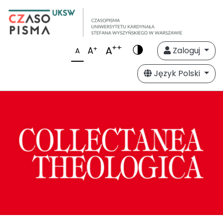
++
A
+
A
Zaloguj
A
Język Polski