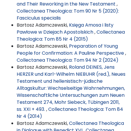
and Their Reworking in the New Testament
,
Collectanea Theologica: Tom 90 Nr 5 (2020):
Fasciculus specialis
Bartosz Adamczewski,
Księga Amosa i listy
Pawłowe w Dziejach Apostolskich
,
Collectanea
Theologica: Tom 85 Nr 4 (2015)
Bartosz Adamczewski,
Preparation of Young
People for Confirmation: A Pauline Perspective
,
Collectanea Theologica: Tom 94 Nr 2 (2024)
Bartosz Adamczewski,
Roland DEINES, Jens
HERZER und Karl-Wilhelm NIEBUHR (red.), Neues
Testament und hellenistisch-jüdische
Alltagskultur: Wechselseitige Wahrnehmungen,
Wissenschaftliche Untersuchungen zum Neuen
Testament 274, Mohr Siebeck, Tübingen 2011,
ss. XXI + 493.
,
Collectanea Theologica: Tom 84
Nr 4 (2014)
Bartosz Adamczewski,
Collectanea Theologica
in Dialogue with Benedict XVI
,
Collectanea