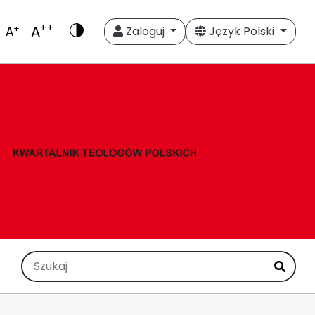
++
A
+
A
Zaloguj
Język Polski