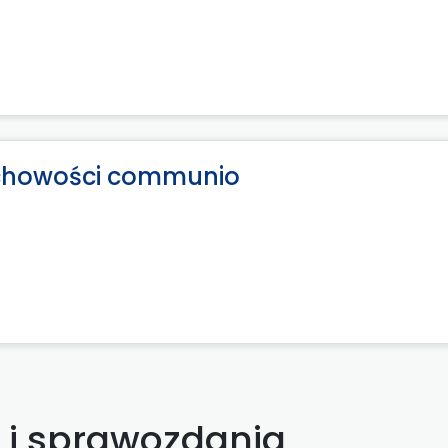
duchowości communio
y i sprawozdania