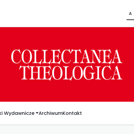
A
yki Wydawnicze
Archiwum
Kontakt