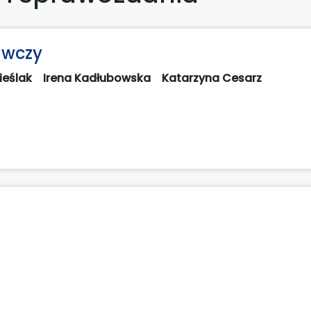
awczy
ieślak
Irena Kadłubowska
Katarzyna Cesarz