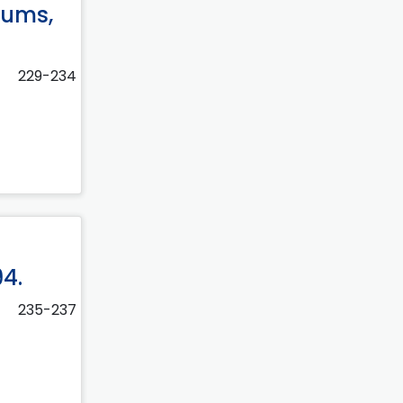
gums,
229-234
94.
235-237