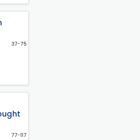
h
37-75
hought
77-117