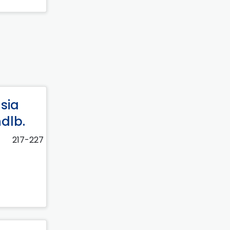
nsia
ndlb.
217-227