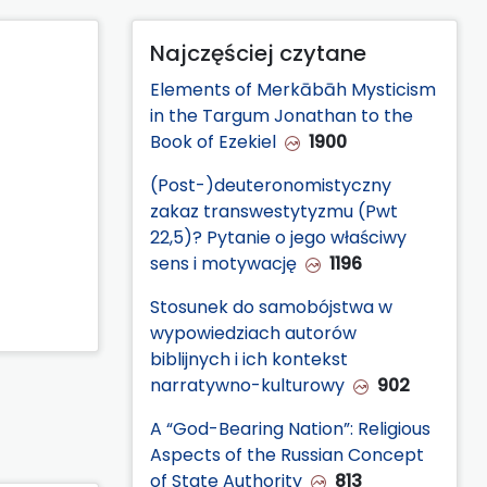
Najczęściej czytane
Elements of Merkābāh Mysticism
in the Targum Jonathan to the
Book of Ezekiel
1900
(Post-)deuteronomistyczny
zakaz transwestytyzmu (Pwt
22,5)? Pytanie o jego właściwy
sens i motywację
1196
Stosunek do samobójstwa w
wypowiedziach autorów
biblijnych i ich kontekst
narratywno-kulturowy
902
A “God-Bearing Nation”: Religious
Aspects of the Russian Concept
of State Authority
813