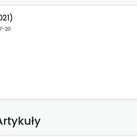
021)
7-20
Artykuły