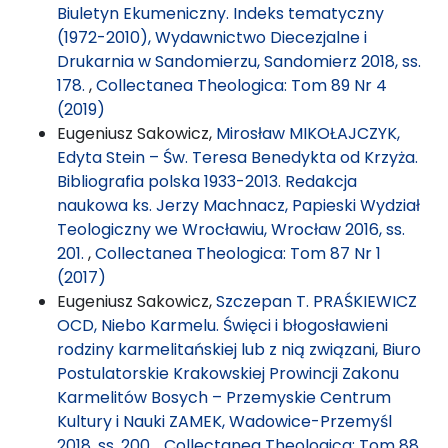
Biuletyn Ekumeniczny. Indeks tematyczny
(1972-2010), Wydawnictwo Diecezjalne i
Drukarnia w Sandomierzu, Sandomierz 2018, ss.
178.
,
Collectanea Theologica: Tom 89 Nr 4
(2019)
Eugeniusz Sakowicz,
Mirosław MIKOŁAJCZYK,
Edyta Stein – Św. Teresa Benedykta od Krzyża.
Bibliografia polska 1933-2013. Redakcja
naukowa ks. Jerzy Machnacz, Papieski Wydział
Teologiczny we Wrocławiu, Wrocław 2016, ss.
201.
,
Collectanea Theologica: Tom 87 Nr 1
(2017)
Eugeniusz Sakowicz,
Szczepan T. PRAŚKIEWICZ
OCD, Niebo Karmelu. Święci i błogosławieni
rodziny karmelitańskiej lub z nią związani, Biuro
Postulatorskie Krakowskiej Prowincji Zakonu
Karmelitów Bosych – Przemyskie Centrum
Kultury i Nauki ZAMEK, Wadowice-Przemyśl
2018, ss. 200.
,
Collectanea Theologica: Tom 88