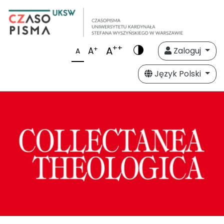
++
A
+
A
Zaloguj
A
Język Polski