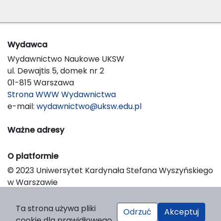
Wydawca
Wydawnictwo Naukowe UKSW
ul. Dewajtis 5, domek nr 2
01-815 Warszawa
Strona WWW Wydawnictwa
e-mail:
wydawnictwo@uksw.edu.pl
Ważne adresy
O platformie
© 2023 Uniwersytet Kardynała Stefana Wyszyńskiego
w Warszawie
Support & Customization by LIBCOM
Platform & Workflow by OJS/PKP
Ta strona używa pliki
Odrzuć
Akceptuj
cookie dla prawidłowego