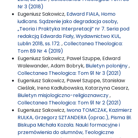
Nr 3 (2018)
Eugeniusz Sakowicz,
Edward FIAŁA, Homo
iudicans. Sądzenie jako degradacja osoby,
„Teoria i Praktyka Interpretacji” nr 7. Seria pod
redakcją Edwarda Fiały, Wydawnictwo KUL,
Lublin 2018, ss. 172.
,
Collectanea Theologica:
Tom 89 Nr 4 (2019)
Eugeniusz Sakowicz, Paweł Szuppe, Edward
Walewander, Adam Bobryk,
Biuletyn polonijny
,
Collectanea Theologica: Tom 91 Nr 3 (2021)
Eugeniusz Sakowicz, Paweł Szuppe, Stanisław
Cieślak, Irena Kadłubowska, Katarzyna Cesarz,
Biuletyn misjologiczno-religioznawczy
,
Collectanea Theologica: Tom 91 Nr 2 (2021)
Eugeniusz Sakowicz,
Iwona TOMCZAK, Kazimierz
RULKA, Grzegorz SZTANDERA (oprac.), Pisma Bł.
Biskupa Michała Kozala. Nauki formacyjne i
przemówienia do alumnów, Teologiczne