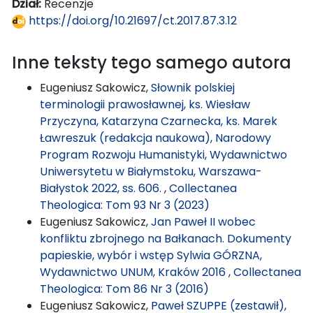
Dział:
Recenzje
https://doi.org/10.21697/ct.2017.87.3.12
Inne teksty tego samego autora
Eugeniusz Sakowicz,
Słownik polskiej
terminologii prawosławnej, ks. Wiesław
Przyczyna, Katarzyna Czarnecka, ks. Marek
Ławreszuk (redakcja naukowa), Narodowy
Program Rozwoju Humanistyki, Wydawnictwo
Uniwersytetu w Białymstoku, Warszawa-
Białystok 2022, ss. 606.
,
Collectanea
Theologica: Tom 93 Nr 3 (2023)
Eugeniusz Sakowicz,
Jan Paweł II wobec
konfliktu zbrojnego na Bałkanach. Dokumenty
papieskie, wybór i wstęp Sylwia GÓRZNA,
Wydawnictwo UNUM, Kraków 2016
,
Collectanea
Theologica: Tom 86 Nr 3 (2016)
Eugeniusz Sakowicz,
Paweł SZUPPE (zestawił),