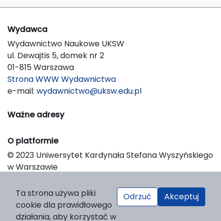
Wydawca
Wydawnictwo Naukowe UKSW
ul. Dewajtis 5, domek nr 2
01-815 Warszawa
Strona WWW Wydawnictwa
e-mail:
wydawnictwo@uksw.edu.pl
Ważne adresy
O platformie
© 2023 Uniwersytet Kardynała Stefana Wyszyńskiego
w Warszawie
Support & Customization by LIBCOM
Platform & Workflow by OJS/PKP
Ta strona używa pliki
Odrzuć
Akceptuj
cookie dla prawidłowego
działania, aby korzystać w