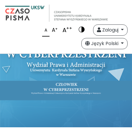
++
A
+
A
Zaloguj
A
Język Polski