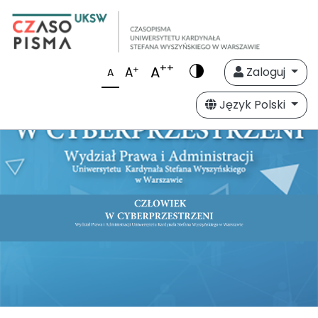
++
A
+
A
Zaloguj
A
Język Polski