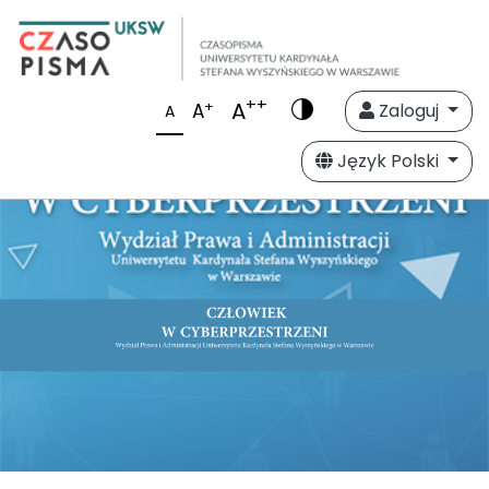
++
A
+
A
Zaloguj
A
Język Polski