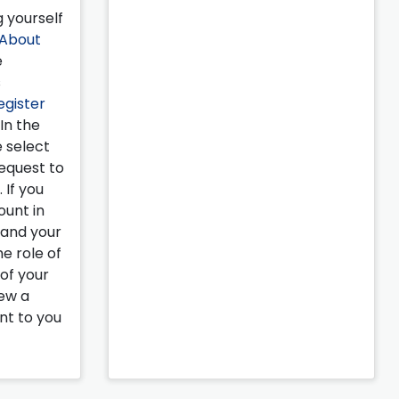
 yourself
About
e
s
egister
 In the
e select
request to
 If you
ount in
pand your
e role of
 of your
iew a
ent to you