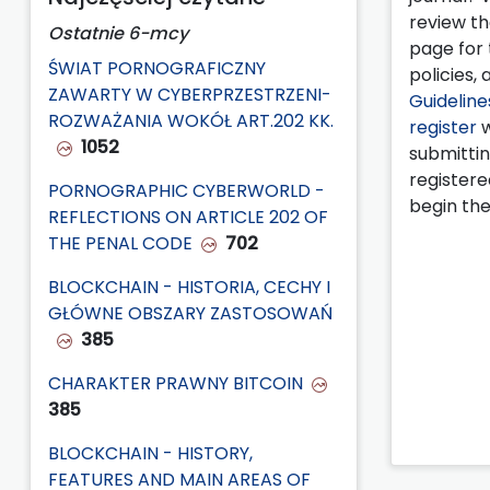
review t
Ostatnie 6-mcy
page for 
ŚWIAT PORNOGRAFICZNY
policies, 
ZAWARTY W CYBERPRZESTRZENI-
Guideline
ROZWAŻANIA WOKÓŁ ART.202 KK.
register
w
1052
submitting
registere
PORNOGRAPHIC CYBERWORLD -
begin the
REFLECTIONS ON ARTICLE 202 OF
THE PENAL CODE
702
BLOCKCHAIN - HISTORIA, CECHY I
GŁÓWNE OBSZARY ZASTOSOWAŃ
385
CHARAKTER PRAWNY BITCOIN
385
BLOCKCHAIN - HISTORY,
FEATURES AND MAIN AREAS OF