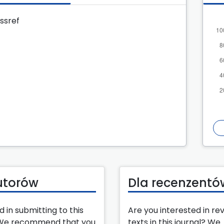
ssref
utorów
Dla recenzentó
d in submitting to this
Are you interested in re
 We recommend that you
texts in this journal? We