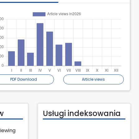
PDF Download
Article views
w
Usługi indeksowania
viewing