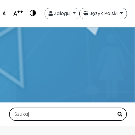
++
A
+
A
Zaloguj
Język Polski