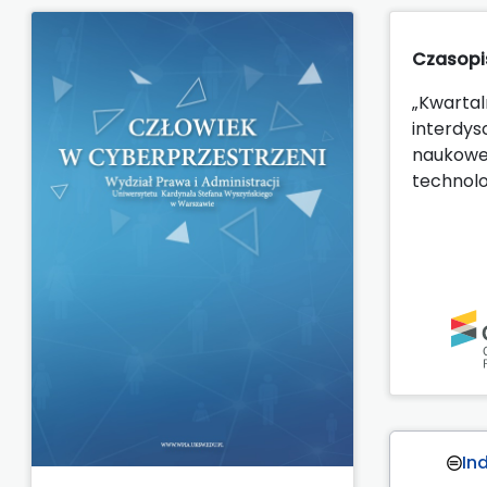
Czasopi
„Kwartal
interdys
naukowej
technolo
In