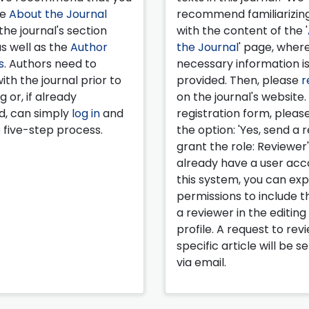
he
About the Journal
recommend familiarizing
the journal's section
with the content of the '
as well as the
Author
the Journal
' page, wher
s
. Authors need to
necessary information i
ith the journal prior to
provided. Then, please
r
 or, if already
on the journal's website.
d, can simply
log in
and
registration form, pleas
 five-step process.
the option: 'Yes, send a 
grant the role: Reviewer'.
already have a user acc
this system, you can ex
permissions to include th
a reviewer in the editing
profile. A request to rev
specific article will be s
via email.