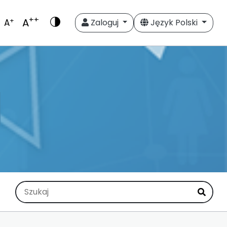
++
A
+
A
Zaloguj
Język Polski