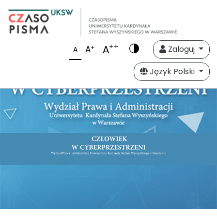
++
A
+
A
Zaloguj
A
Język Polski