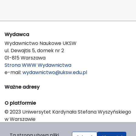
Wydawca
Wydawnictwo Naukowe UKSW
ul. Dewajtis 5, domek nr 2
01-815 Warszawa
Strona WWW Wydawnictwa
e-mail:
wydawnictwo@uksw.edu.pl
Ważne adresy
O platformie
© 2023 Uniwersytet Kardynała Stefana Wyszyńskiego
w Warszawie
Support & Customization by LIBCOM
Platform & Workflow by OJS/PKP
Ta strona używa pliki