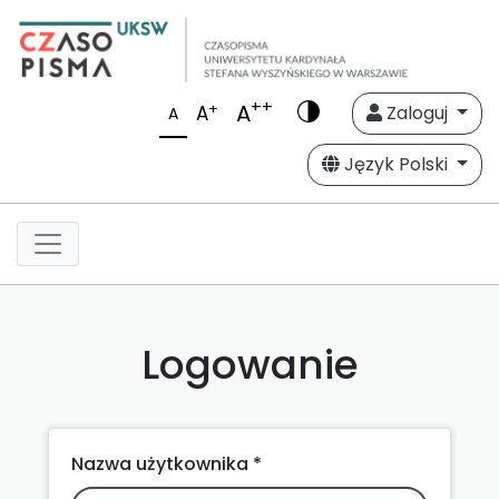
++
A
+
A
Zaloguj
A
Język Polski
Logowanie
Nazwa użytkownika *