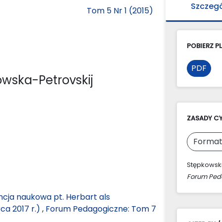
Szczeg
Tom 5 Nr 1 (2015)
POBIERZ PL
PDF
owska-Petrovskij
ZASADY C
Format
Stępkowski,
Forum Ped
cja naukowa pt. Herbart als
ca 2017 r.)
,
Forum Pedagogiczne: Tom 7