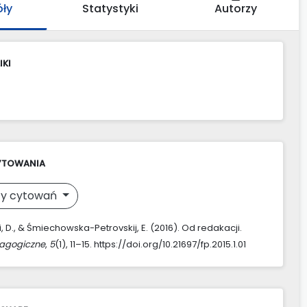
óły
Statystyki
Autorzy
IKI
YTOWANIA
y cytowań
 D., & Śmiechowska-Petrovskij, E. (2016). Od redakacji.
agogiczne
,
5
(1), 11–15. https://doi.org/10.21697/fp.2015.1.01