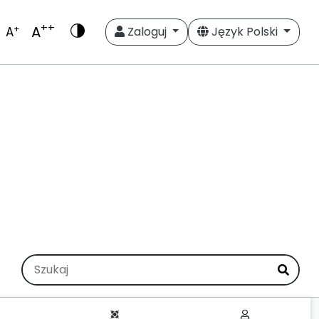
++
A
+
A
Zaloguj
Język Polski