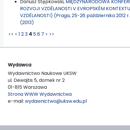
Dariusz Stępkowski,
MIĘDZYNARODOWA KONFEREN
ROZVOJI VZDĚLANOSTI V EVROPSKÉM KONTEXTU
VZDĚLANOSTI) (Praga, 25-26 października 2012 r
(2013)
<<
<
1
2
3
4
5
6
7
>
>>
Wydawca
Wydawnictwo Naukowe UKSW
ul. Dewajtis 5, domek nr 2
01-815 Warszawa
Strona WWW Wydawnictwa
e-mail:
wydawnictwo@uksw.edu.pl