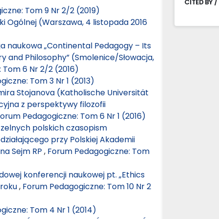
CITED BY /
czne: Tom 9 Nr 2/2 (2019)
i Ogólnej (Warszawa, 4 listopada 2016
a naukowa „Continental Pedagogy – Its
ory and Philosophy” (Smolenice/Słowacja,
 Tom 6 Nr 2/2 (2016)
iczne: Tom 3 Nr 1 (2013)
mira Stojanova (Katholische Universität
yjna z perspektywy filozofii
orum Pedagogiczne: Tom 6 Nr 1 (2016)
czelnych polskich czasopism
iałającego przy Polskiej Akademii
 na Sejm RP
,
Forum Pedagogiczne: Tom
wej konferencji naukowej pt. „Ethics
 roku
,
Forum Pedagogiczne: Tom 10 Nr 2
iczne: Tom 4 Nr 1 (2014)