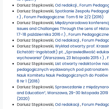
Dariusz Stępkowski,
Od redakcji
,
Forum Pedagogi
Dariusz Stępkowski,
Spotkanie Zespołu Pedagogik
r.)
,
Forum Pedagogiczne: Tom 6 Nr 2/2 (2016)
Dariusz Stępkowski,
Międzynarodowa konferencj
Issues and Challanges Through the Lens of Hist
17-18 października 2016 r.)
,
Forum Pedagogiczne:
Dariusz Stępkowski,
Od redakacji
,
Forum Pedagog
Dariusz Stępkowski,
Wykład otwarty prof. Krassi
Eichstätt-Ingolstadt) pt. „Sprawiedliwość edukac
wychowania” (Warszawa, 23 listopada 2015 r.)
,
F
Dariusz Stępkowski,
List otwarty redaktorów na
pedagogicznych wydawanych pod patronatem dz
Nauk Komitetu Nauk Pedagogicznych do Posłów
8 Nr 1 (2018)
Dariusz Stępkowski,
Sprawozdanie z międzynarodo
and Education”, Warszawa, 29–30 listopada 2019
(2020)
Dariusz Stępkowski,
Od redakacji
,
Forum Pedagog