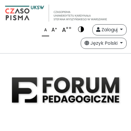
++
A
+
A
Zaloguj
A
Język Polski