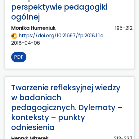
perspektywie pedagogiki
ogólnej
Monika Humeniuk
195-212
https://doi.org/10.21697/fp.2018.1.14
2018-04-06
PDF
Tworzenie refleksyjnej wiedzy
w badaniach
pedagogicznych. Dylematy –
konteksty – punkty
odniesienia
Henryk Mizerek
213-227