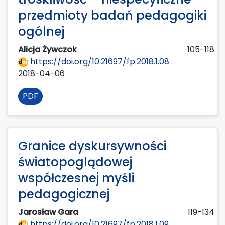
przedmioty badań pedagogiki
ogólnej
Alicja Żywczok
105-118
https://doi.org/10.21697/fp.2018.1.08
2018-04-06
PDF
Granice dyskursywności
światopoglądowej
współczesnej myśli
pedagogicznej
Jarosław Gara
119-134
https://doi.org/10.21697/fp.2018.1.09