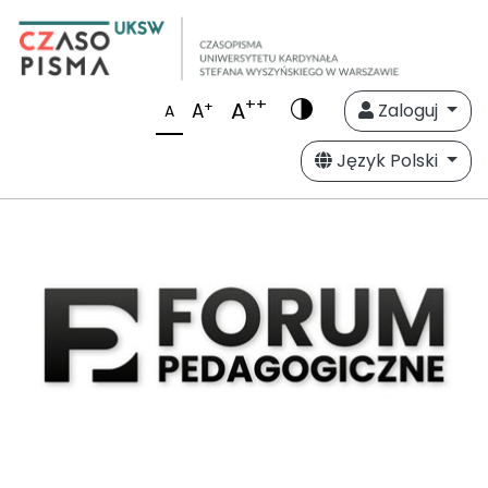
++
A
+
A
Zaloguj
A
Język Polski