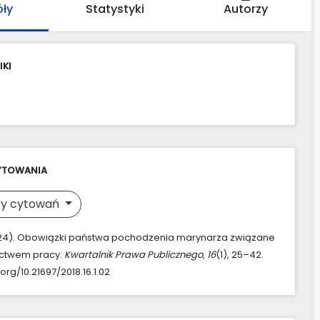
óły
Statystyki
Autorzy
IKI
YTOWANIA
y cytowań
2024). Obowiązki państwa pochodzenia marynarza związane
ictwem pracy.
Kwartalnik Prawa Publicznego
,
16
(1), 25–42.
.org/10.21697/2018.16.1.02