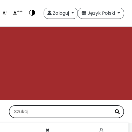
++
A
+
A
Zaloguj
Język Polski