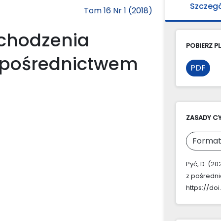
Szczeg
Tom 16 Nr 1 (2018)
chodzenia
POBIERZ PL
 pośrednictwem
PDF
ZASADY C
Format
Pyć, D. (
z pośredn
https://doi