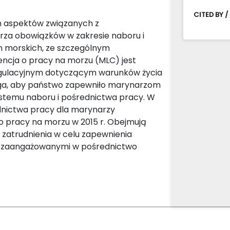
CITED BY /
ch aspektów związanych z
a obowiązków w zakresie naboru i
h morskich, ze szczególnym
ncja o pracy na morzu (MLC) jest
gulacyjnym dotyczącym warunków życia
ga, aby państwo zapewniło marynarzom
stemu naboru i pośrednictwa pracy. W
dnictwa pracy dla marynarzy
o pracy na morzu w 2015 r. Obejmują
ji zatrudnienia w celu zapewnienia
i, zaangażowanymi w pośrednictwo