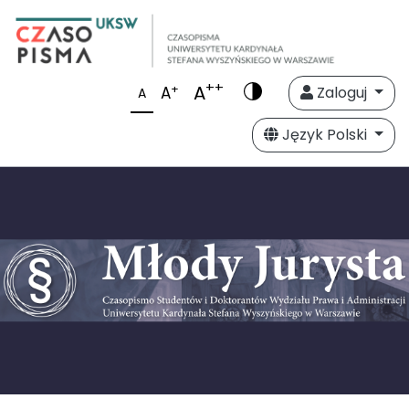
++
A
+
A
Zaloguj
A
Język Polski