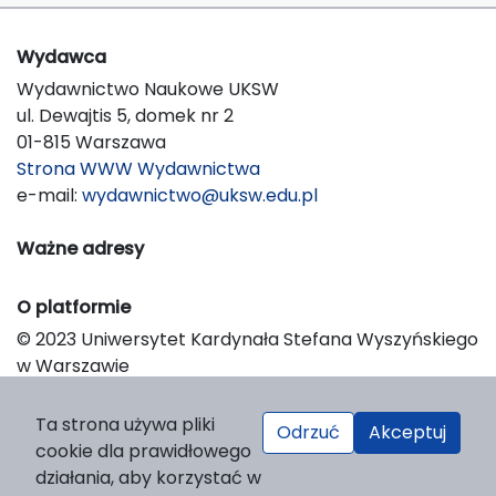
Wydawca
Wydawnictwo Naukowe UKSW
ul. Dewajtis 5, domek nr 2
01-815 Warszawa
Strona WWW Wydawnictwa
e-mail:
wydawnictwo@uksw.edu.pl
Ważne adresy
O platformie
© 2023 Uniwersytet Kardynała Stefana Wyszyńskiego
w Warszawie
Support & Customization by LIBCOM
Platform & Workflow by OJS/PKP
Ta strona używa pliki
Odrzuć
Akceptuj
cookie dla prawidłowego
działania, aby korzystać w