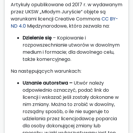
Artykuły opublikowane od 2017 r. w wydawanym
przez UKSW „Młodym Juryście” objęte są
warunkami licencji Creative Commons
CC BY-
ND 4.0
Międzynarodowe, która zezwala na:
Dzielenie się
– Kopiowanie i
rozpowszechnianie utworów w dowolnym
medium i formacie; dla dowolnego celu,
także komercyjnego.
Na następujących warunkach:
Uznanie autorstwa –
Utwór należy
odpowiednio oznaczyć, podać link do
licencji i wskazać jeśli zostały dokonane w
nim zmiany. Można to zrobić w dowolny,
rozsądny sposób, o ile nie sugeruje to
udzielania przez licencjodawcę poparcia
dla osoby dokonującej zmiany lub
sposobu, w jaki wykorzystywany jest ten