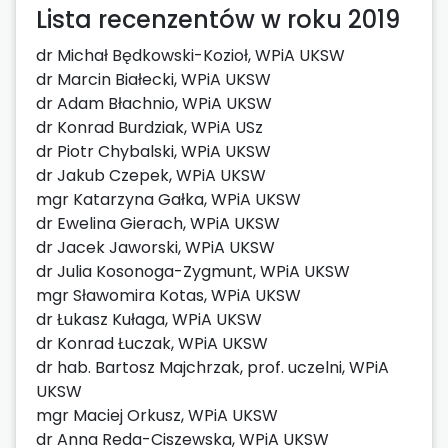
Lista recenzentów w roku 2019
dr Michał Będkowski-Kozioł, WPiA UKSW
dr Marcin Białecki, WPiA UKSW
dr Adam Błachnio, WPiA UKSW
dr Konrad Burdziak, WPiA USz
dr Piotr Chybalski, WPiA UKSW
dr Jakub Czepek, WPiA UKSW
mgr Katarzyna Gałka, WPiA UKSW
dr Ewelina Gierach, WPiA UKSW
dr Jacek Jaworski, WPiA UKSW
dr Julia Kosonoga-Zygmunt, WPiA UKSW
mgr Sławomira Kotas, WPiA UKSW
dr Łukasz Kułaga, WPiA UKSW
dr Konrad Łuczak, WPiA UKSW
dr hab. Bartosz Majchrzak, prof. uczelni, WPiA
UKSW
mgr Maciej Orkusz, WPiA UKSW
dr Anna Reda-Ciszewska, WPiA UKSW