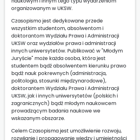
naukowym i innym tego typu wydarzeniom
organizowanym w UKSW.
Czasopismo jest dedykowane przede
wszystkim studentom, absolwentom i
doktorantom Wydziału Prawa i Administracji
UKSW oraz wydziałów prawa i administracji
innych uniwersytetów. Publikować w "Młodym
Juryście" może każda osoba, która jest
studentem bądź absolwentem kierunku prawo
bądź nauk pokrewnych (administracja,
politologia, stosunki międzynarodowe),
doktorantem Wydziału Prawa i Administracji
UKSW, jak i innych uniwersytetów (polskich i
zagranicznych) bądź młodym naukowcem
prowadzącym badania naukowe we
wskazanym obszarze.
Celem Czasopisma jest umożliwienie rozwoju,
rozwijanie i propagowanie wiedzy i umiejętności