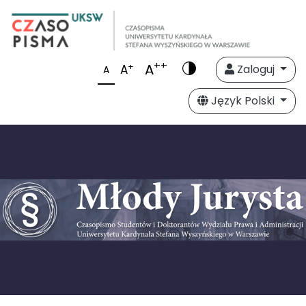
++
A
+
A
Zaloguj
A
Język Polski