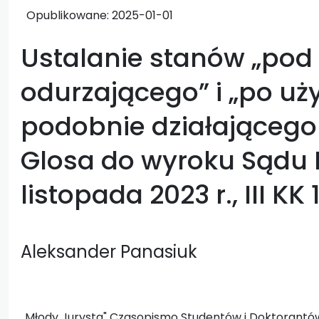
Opublikowane:
2025-01-01
Ustalanie stanów „po
odurzającego” i „po uż
podobnie działającego 
Glosa do wyroku Sądu 
listopada 2023 r., III KK
Aleksander Panasiuk
„Młody Jurysta" Czasopismo Studentów i Doktorantów 