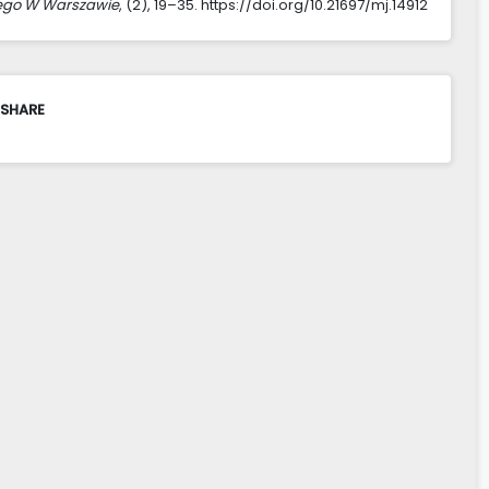
ego W Warszawie
, (2), 19–35. https://doi.org/10.21697/mj.14912
 SHARE