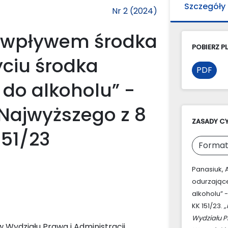
Szczegóły
Nr 2 (2024)
d wpływem środka
POBIERZ PL
yciu środka
PDF
do alkoholu” -
Najwyższego z 8
ZASADY C
 151/23
Format
Panasiuk, 
odurzające
alkoholu” -
KK 151/23.
„
Wydziału P
Wydziału Prawa i Administracji