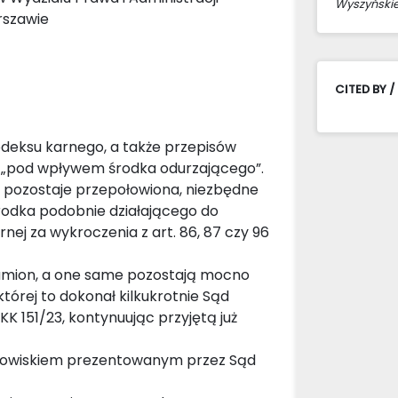
Wyszyński
rszawie
CITED BY /
Kodeksu karnego, a także przepisów
e „pod wpływem środka odurzającego”.
 pozostaje przepołowiona, niezbędne
środka podobnie działającego do
ej za wykroczenia z art. 86, 87 czy 96
znamion, a one same pozostają mocno
której to dokonał kilkukrotnie Sąd
K 151/23, kontynuując przyjętą już
stanowiskiem prezentowanym przez Sąd