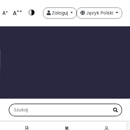
++
A
+
A
Zaloguj
Język Polski