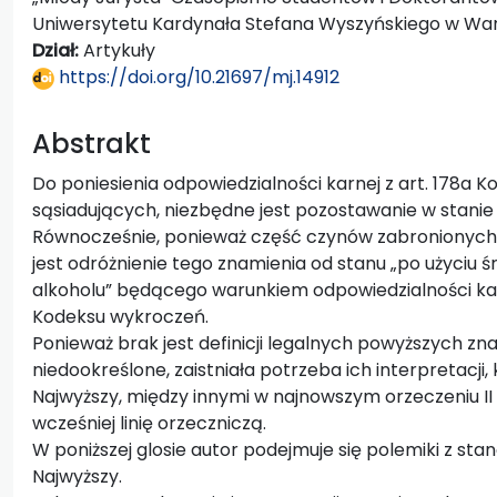
Uniwersytetu Kardynała Stefana Wyszyńskiego w Wa
Dział:
Artykuły
https://doi.org/10.21697/mj.14912
Abstrakt
Do poniesienia odpowiedzialności karnej z art. 178a 
sąsiadujących, niezbędne jest pozostawanie w stani
Równocześnie, ponieważ część czynów zabronionych
jest odróżnienie tego znamienia od stanu „po użyciu 
alkoholu” będącego warunkiem odpowiedzialności karn
Kodeksu wykroczeń.
Ponieważ brak jest definicji legalnych powyższych 
niedookreślone, zaistniała potrzeba ich interpretacji, 
Najwyższy, między innymi w najnowszym orzeczeniu II K
wcześniej linię orzeczniczą.
W poniższej glosie autor podejmuje się polemiki z 
Najwyższy.