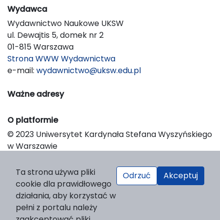
Wydawca
Wydawnictwo Naukowe UKSW
ul. Dewajtis 5, domek nr 2
01-815 Warszawa
Strona WWW Wydawnictwa
e-mail:
wydawnictwo@uksw.edu.pl
Ważne adresy
O platformie
© 2023 Uniwersytet Kardynała Stefana Wyszyńskiego
w Warszawie
Support & Customization by LIBCOM
Platform & Workflow by OJS/PKP
Ta strona używa pliki
Odrzuć
Akceptuj
cookie dla prawidłowego
działania, aby korzystać w
pełni z portalu należy
zaakceptować pliki