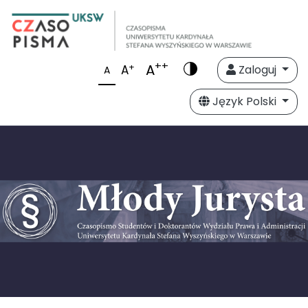
++
A
+
A
Zaloguj
A
Język Polski