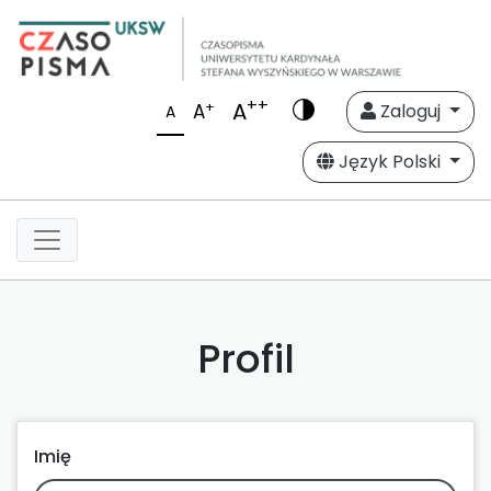
++
A
+
A
Zaloguj
A
Język Polski
Profil
Imię