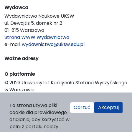
Wydawca
Wydawnictwo Naukowe UKSW
ul. Dewajtis 5, domek nr 2
01-815 Warszawa
Strona WWW Wydawnictwa
e-mail:
wydawnictwo@uksw.edu.pl
Ważne adresy
O platformie
© 2023 Uniwersytet Kardynała Stefana Wyszyńskiego
w Warszawie
Support & Customization by LIBCOM
Platform & Workflow by OJS/PKP
Ta strona używa pliki
Odrzuć
Akceptuj
cookie dla prawidłowego
działania, aby korzystać w
pełni z portalu należy