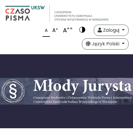
++
A
+
A
Zaloguj
A
Język Polski