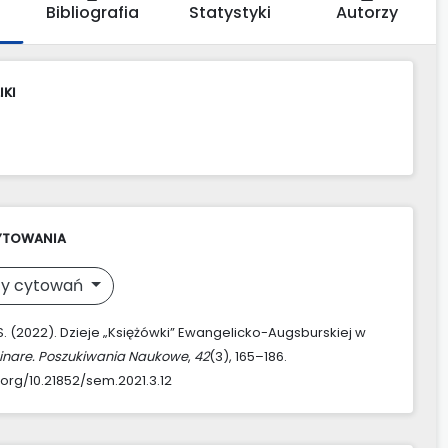
Bibliografia
Statystyki
Autorzy
IKI
YTOWANIA
y cytowań
 S. (2022). Dzieje „Księżówki” Ewangelicko-Augsburskiej w
nare. Poszukiwania Naukowe
,
42
(3), 165–186.
.org/10.21852/sem.2021.3.12