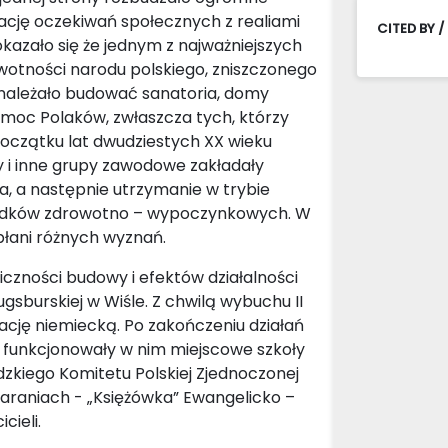
tację oczekiwań społecznych z realiami
CITED BY /
azało się że jednym z najważniejszych
otności narodu polskiego, zniszczonego
 należało budować sanatoria, domy
moc Polaków, zwłaszcza tych, którzy
 początku lat dwudziestych XX wieku
cy i inne grupy zawodowe zakładały
a, a następnie utrzymanie w trybie
odków zdrowotno – wypoczynkowych. W
płani różnych wyznań.
iczności budowy i efektów działalności
gsburskiej w Wiśle. Z chwilą wybuchu II
ację niemiecką. Po zakończeniu działań
 funkcjonowały w nim miejscowe szkoły
zkiego Komitetu Polskiej Zjednoczonej
 staraniach - „Księżówka” Ewangelicko –
cieli.