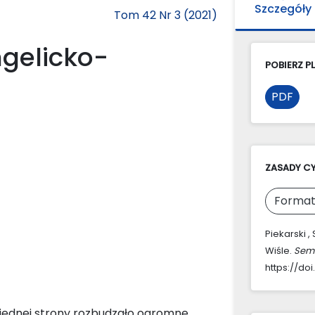
Szczegóły
Tom 42 Nr 3 (2021)
ngelicko-
POBIERZ PL
PDF
ZASADY C
Format
Piekarski ,
Wiśle.
Semi
https://doi
z jednej strony rozbudzało ogromne