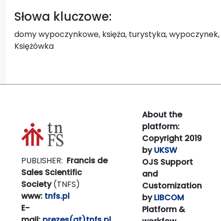
Słowa kluczowe:
domy wypoczynkowe, księża, turystyka, wypoczynek, K
Księżówka
About the
platform:
Copyright 2019
by
UKSW
PUBLISHER:
Francis de
OJS Support
Sales Scientific
and
Society
(TNFS)
Customization
www:
tnfs.pl
by
LIBCOM
E-
Platform &
mail:
prezes(at)tnfs.pl