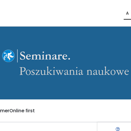
A
umer
Online first