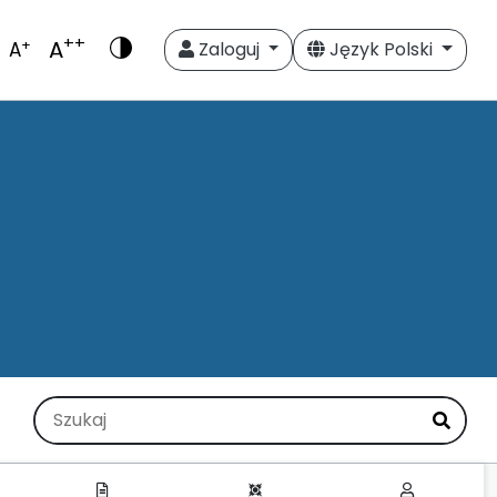
++
A
+
A
Zaloguj
Język Polski