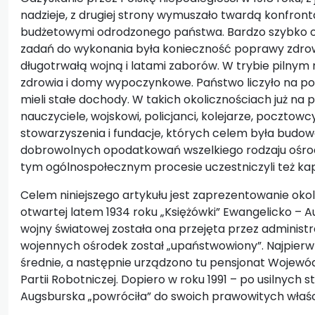
nadzieje, z drugiej strony wymuszało twardą konfron
budżetowymi odrodzonego państwa. Bardzo szybko ok
zadań do wykonania była konieczność poprawy zdrow
długotrwałą wojną i latami zaborów. W trybie pilnym
zdrowia i domy wypoczynkowe. Państwo liczyło na po
mieli stałe dochody. W takich okolicznościach już na
nauczyciele, wojskowi, policjanci, kolejarze, pocztow
stowarzyszenia i fundacje, których celem była budow
dobrowolnych opodatkowań wszelkiego rodzaju ośr
tym ogólnospołecznym procesie uczestniczyli też ka
Celem niniejszego artykułu jest zaprezentowanie okol
otwartej latem 1934 roku „Księżówki” Ewangelicko – Au
wojny światowej została ona przejęta przez administr
wojennych ośrodek został „upaństwowiony”. Najpierw
średnie, a następnie urządzono tu pensjonat Wojewód
Partii Robotniczej. Dopiero w roku 1991 – po usilnych
Augsburska „powróciła” do swoich prawowitych właści