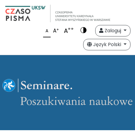
++
A
+
A
Zaloguj
A
Język Polski